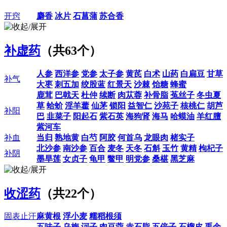
开窍
麝香
冰片
石菖蒲
苏合香
补虚药
（共63个）
人参
西洋参
党参
太子参
黄芪
白术
山药
白扁豆
甘草
补气
大枣
刺五加
绞股蓝
红景天
沙棘
饴糖
蜂蜜
鹿茸
巴戟天
杜仲
续断
肉苁蓉
补骨脂
菟丝子
冬虫夏
草
蛤蚧
淫羊藿
仙茅
锁阳
益智仁
沙苑子
核桃仁
胡芦
补阳
巴
韭菜子
阳起石
紫石英
海狗肾
海马
哈蟆油
羊红膻
紫河车
补血
当归
熟地黄
白芍
阿胶
何首乌
龙眼肉
楮实子
北沙参
南沙参
百合
麦冬
天冬
石斛
玉竹
黄精
枸杞子
补阴
墨旱莲
女贞子
龟甲
鳖甲
明党参
桑椹
黑芝麻
收涩药
（共22个）
固表止汗
麻黄根
浮小麦
糯稻根须
五味子
乌梅
诃子
肉豆蔻
赤石脂
五倍子
石榴皮
禹余