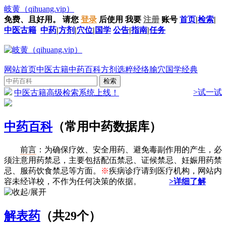
岐黄
（qihuang.vip）
免费、且好用。
请您
登录
后使用
我要
注册
账号
首页
|
检索
|
中医古籍
中药
|
方剂
|
穴位
|
国学
公告
|
指南
|
任务
网站首页
中医古籍
中药百科
方剂选粹
经络腧穴
国学经典
>试一试
中医古籍高级检索系统上线！
中药百科
（常用中药数据库）
前言
：为确保疗效、安全用药、避免毒副作用的产生，必
须注意用药禁忌，主要包括配伍禁忌、证候禁忌、妊娠用药禁
忌、服药饮食禁忌等方面。
※
疾病诊疗请到医疗机构，网站内
容未经详校，不作为任何决策的依据。
>详细了解
解表药
（共29个）