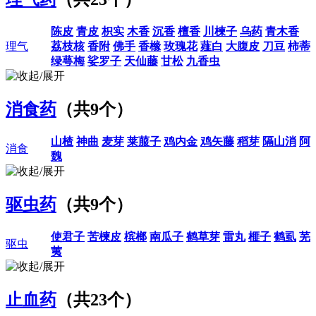
陈皮
青皮
枳实
木香
沉香
檀香
川楝子
乌药
青木香
理气
荔枝核
香附
佛手
香橼
玫瑰花
薤白
大腹皮
刀豆
柿蒂
绿萼梅
娑罗子
天仙藤
甘松
九香虫
消食药
（共9个）
山楂
神曲
麦芽
莱菔子
鸡内金
鸡矢藤
稻芽
隔山消
阿
消食
魏
驱虫药
（共9个）
使君子
苦楝皮
槟榔
南瓜子
鹤草芽
雷丸
榧子
鹤虱
芜
驱虫
荑
止血药
（共23个）