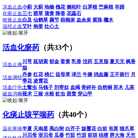
凉血止血
小蓟
大蓟
地榆
槐花
侧柏叶
白茅根
苎麻根
羊蹄
化瘀止血
三七
茜草
蒲黄
降香
花蕊石
收敛止血
白及
仙鹤草
藕节
棕榈炭
血余炭
紫珠
檵木
温经止血
艾叶
炮姜
灶心土
活血化瘀药
（共33个）
川芎
延胡索
郁金
姜黄
乳香
没药
五灵脂
夏天无
枫香
活血止痛
脂
丹参
红花
桃仁
益母草
泽兰
牛膝
鸡血藤
王不留行
月
活血调经
季花
凌霄花
活血疗伤
土鳖虫
马钱子
刘寄奴
血竭
骨碎补
自然铜
苏木
儿茶
破血消癥
莪术
三棱
水蛭
虻虫
斑蝥
穿山甲
化痰止咳平喘药
（共40个）
温化寒痰
半夏
天南星
禹白附
白芥子
旋覆花
白前
皂荚
猫爪草
川贝母
浙贝母
瓜蒌
竹茹
竹沥
前胡
桔梗
胖大海
天竺