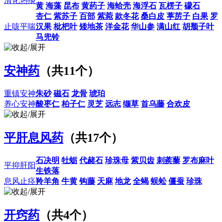
清化热痰
黄
海藻
昆布
黄药子
海蛤壳
海浮石
瓦楞子
礞石
杏仁
紫苏子
百部
紫菀
款冬花
桑白皮
葶苈子
白果
罗
止咳平喘
汉果
枇杷叶
矮地茶
洋金花
华山参
满山红
胡颓子叶
马兜铃
安神药
（共11个）
重镇安神
朱砂
磁石
龙骨
琥珀
养心安神
酸枣仁
柏子仁
灵芝
远志
缬草
首乌藤
合欢皮
平肝息风药
（共17个）
石决明
牡蛎
代赭石
珍珠母
紫贝齿
刺蒺藜
罗布麻叶
平抑肝阳
生铁落
息风止痉
羚羊角
牛黄
钩藤
天麻
地龙
全蝎
蜈蚣
僵蚕
珍珠
开窍药
（共4个）