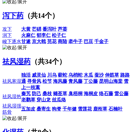
泻下药
（共14个）
攻下
大黄
芒硝
番泻叶
芦荟
润下
火麻仁
郁李仁
松子仁
峻下逐水
甘遂
京大戟
芫花
商陆
牵牛子
巴豆
千金子
祛风湿药
（共34个）
独活
威灵仙
川乌
蕲蛇
乌梢蛇
木瓜
蚕沙
伸筋草
路路
祛风寒湿
通
寻骨风
松节
海风藤
青风藤
丁公藤
昆明山海棠
雪
上一枝蒿
秦艽
防己
桑枝
豨莶草
臭梧桐
海桐皮
络石藤
雷公藤
祛风湿热
老鹳草
穿山龙
丝瓜络
祛风湿强
五加皮
桑寄生
狗脊
千年健
雪莲花
鹿衔草
石楠叶
筋骨