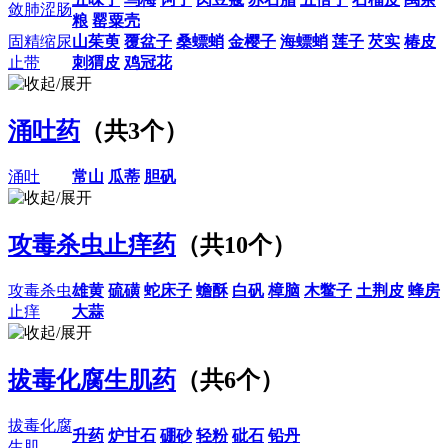
敛肺涩肠
粮
罂粟壳
固精缩尿
山茱萸
覆盆子
桑螵蛸
金樱子
海螵蛸
莲子
芡实
椿皮
止带
刺猬皮
鸡冠花
涌吐药
（共3个）
涌吐
常山
瓜蒂
胆矾
攻毒杀虫止痒药
（共10个）
攻毒杀虫
雄黄
硫磺
蛇床子
蟾酥
白矾
樟脑
木鳖子
土荆皮
蜂房
止痒
大蒜
拔毒化腐生肌药
（共6个）
拔毒化腐
升药
炉甘石
硼砂
轻粉
砒石
铅丹
生肌