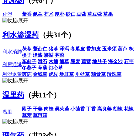
化湿药
（共8个）
化湿
藿香
佩兰
苍术
厚朴
砂仁
豆蔻
草豆蔻
草果
利水渗湿药
（共31个）
茯苓
薏苡仁
猪苓
泽泻
冬瓜皮
香加皮
玉米须
葫芦
枳
利水消肿
椇子
泽漆
蝼蛄
荠菜
车前子
滑石
木通
通草
瞿麦
萹蓄
地肤子
海金沙
石韦
利尿通淋
冬葵子
萆薢
灯心草
利湿退黄
茵陈
金钱草
虎杖
地耳草
垂盆草
鸡骨草
珍珠草
温里药
（共11个）
附子
干姜
肉桂
吴茱萸
小茴香
丁香
高良姜
胡椒
花椒
温里
荜茇
荜澄茄
理气药
（共23个）