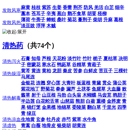
麻黄
桂枝
紫苏
生姜
香薷
荆芥
防风
羌活
白芷
细辛
发散风寒
藁本
苍耳子
辛夷
葱白
鹅不食草
胡荽
柽柳
薄荷
牛蒡子
蝉蜕
桑叶
菊花
蔓荆子
柴胡
升麻
葛根
发散风热
淡豆豉
浮萍
木贼
清热药
（共74个）
石膏
知母
芦根
天花粉
淡竹叶
竹叶
栀子
夏枯草
决明
清热泻火
子
密蒙花
寒水石
鸭跖草
谷精草
青葙子
黄芩
黄连
黄柏
龙胆
秦皮
苦参
白鲜皮
苦豆子
三棵针
清热燥湿
马尾连
金银花
连翘
穿心莲
大青叶
板蓝根
青黛
贯众
蒲公英
紫花地丁
野菊花
拳参
漏芦
土茯苓
鱼腥草
大血藤
败
酱草
射干
山豆根
马勃
白头翁
木蝴蝶
马齿苋
鸦胆子
清热解毒
半边莲
白花蛇舌草
山慈菇
熊胆
白蔹
重楼
金荞麦
青
果
锦灯笼
金果榄
地锦草
委陵菜
翻白草
千里光
四季
青
绿豆
清热凉血
生地黄
玄参
牡丹皮
赤芍
紫草
水牛角
清虚热
青蒿
白薇
地骨皮
银柴胡
胡黄连