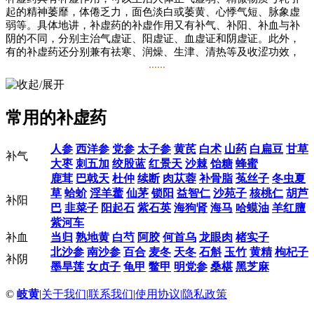
起的精神萎靡，体倦乏力，面色淡白或萎黄、心悸气短、脉象虚
弱等。具体地讲，补虚药的补虚作用又有补气、补阳、补血与补
阴的不同，分别主治气虚证、阳虚证、血虚证和阴虚证。此外，
有的补虚药还分别兼有祛寒、润燥、生津、清热等及收涩功效，
......
还有其相应的主治病证。
使用补虚药，首先应因证选药，必须根据气虚、阳虚、血虚与阴
虚的证候不同，选择相应的对证药物。一般来说，气虚证主要选
常用的补虚药
用补气药，阳虚证主要选用补阳药，血虚证主要选用补血药，阴
虚证主要选用补阴药。其次，应考虑到人体气血阴阳之间，在生
理上存在相互联系，相互依存，在病理上也常常相互影响，临床
人参
西洋参
党参
太子参
黄芪
白术
山药
白扁豆
甘草
上单一的虚证并不多见。因此，需将两类或两类以上的补虚药配
补气
大枣
刺五加
绞股蓝
红景天
沙棘
饴糖
蜂蜜
伍使用。如气虚可发展为阳虚，阳虚者其气必虚，故补气药常与
鹿茸
巴戟天
杜仲
续断
肉苁蓉
补骨脂
菟丝子
冬虫夏
补阳药同用。有形之血生于无形之气，气虚生化无力，可致血
草
蛤蚧
淫羊藿
仙茅
锁阳
益智仁
沙苑子
核桃仁
胡芦
虚；血为气之宅，血虚则气无所依，血虚亦可导致气虚，故补气
补阳
巴
韭菜子
阳起石
紫石英
海狗肾
海马
哈蟆油
羊红膻
药常与补血药同用。气属阳，津液属阴。气能生津，津能载气。
气虚可影响津液的生成，而致津液不足；津液大量亏耗，亦可导
紫河车
致气随津脱。热病不仅容易伤阴，而且壮火亦会食气，以致气阴
补血
当归
熟地黄
白芍
阿胶
何首乌
龙眼肉
楮实子
两虚，故补气药亦常与补阴药同用。津血同源，津液是血液的重
北沙参
南沙参
百合
麦冬
天冬
石斛
玉竹
黄精
枸杞子
补阴
要组成部分，血亦属于阴的范畴；失血血虚可导致阴虚，阴津大
墨旱莲
女贞子
龟甲
鳖甲
明党参
桑椹
黑芝麻
量耗损又可导致津枯血燥，血虚与阴亏并呈之证颇为常见，故补
血药常与补阴药同用。阴阳互根，无阴则阳无由生，无阳则阴无
©
岐黄
|
关于我们
|
联系我们
|
使用协议
|
隐私政策
由长，故阴或阳虚损到一定程度，可出现阴损及阳或阳损及阴的