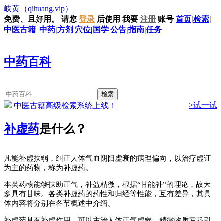
岐黄
（qihuang.vip）
免费、且好用。
请您
登录
后使用
我要
注册
账号
首页
|
检索
|
中医古籍
中药
|
方剂
|
穴位
|
国学
公告
|
指南
|
任务
中药百科
>试一试
中医古籍高级检索系统上线！
补虚药
是什么？
凡能补虚扶弱，纠正人体气血阴阳虚衰的病理偏向，以治疗虚证
为主的药物，称为补虚药。
本类药物能够扶助正气，补益精微，根据“甘能补”的理论，故大
多具有甘味。各类补虚药的药性和归经等性能，互有差异，其具
体内容将分别在各节概述中介绍。
补虚药具有补虚作用，可以主治人体正气虚弱、精微物质亏耗引