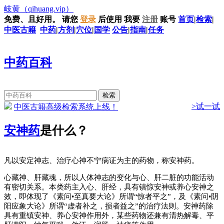
岐黄
（qihuang.vip）
免费、且好用。
请您
登录
后使用
我要
注册
账号
首页
|
检索
|
中医古籍
中药
|
方剂
|
穴位
|
国学
公告
|
指南
|
任务
中药百科
>试一试
中医古籍高级检索系统上线！
安神药
是什么？
凡以安定神志、治疗心神不宁病证为主的药物，称安神药。
心藏神、肝藏魂，所以人体神志的变化与心、肝二脏的功能活动
有密切关系。本类药主入心、肝经，具有镇惊安神或养心安神之
效，即体现了《素问•至真要大论》所谓“惊者平之”，及《素问•阴
阳应象大论》所谓“虚者补之，损者益之”的治疗法则。安神药除
具有重镇安神、养心安神作用外，某些药物还兼有清热解毒、平