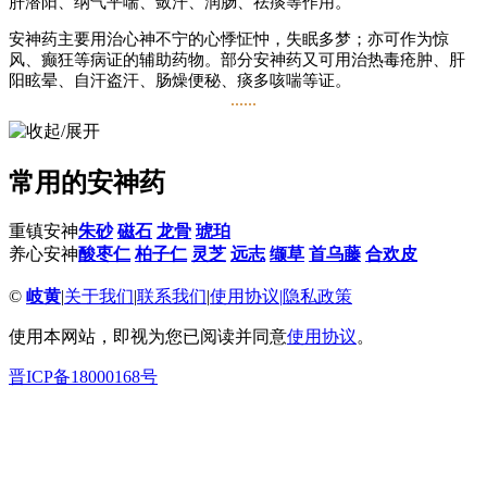
肝潜阳、纳气平喘、敛汗、润肠、祛痰等作用。
安神药主要用治心神不宁的心悸怔忡，失眠多梦；亦可作为惊
风、癫狂等病证的辅助药物。部分安神药又可用治热毒疮肿、肝
阳眩晕、自汗盗汗、肠燥便秘、痰多咳喘等证。
......
安神药主要用治心神不宁的心悸怔忡，失眠多梦；亦可作为惊
风、癫狂等病证的辅助药物。部分安神药又可用治热毒疮肿、肝
阳眩晕、自汗盗汗、肠燥便秘、痰多咳喘等证。
常用的安神药
使用安神药时，应针对导致神志不宁的病因、病机不同，选用适
宜的安神药治疗，并进行相应的配伍。如实证的心神不安，应选
重镇安神
朱砂
磁石
龙骨
琥珀
用重镇安神药物，若因火热所致者，则与清泻心火，疏肝解郁，
养心安神
酸枣仁
柏子仁
灵芝
远志
缬草
首乌藤
合欢皮
清肝泻火药物配伍；因痰所致者，则与祛痰，开窍药物配伍；因
血瘀所致者，则与活血化瘀药配伍；肝阳上扰者则与平肝潜阳药
©
岐黄
|
关于我们
|
联系我们
|
使用协议
|
隐私政策
配伍；癫狂、惊风等证，应以化痰开窍或平肝息风药为主，本类
药物多作为辅药应用。虚证心神不安，应选用养心安神药物，若
使用本网站，即视为您已阅读并同意
使用协议
。
血虚阴亏者，须与补血，养阴药物配伍；心脾两虚者，则与补益
心脾药配伍；心肾不交者，又与滋阴降火，交通心肾之品配伍。
晋ICP备18000168号
本类药物多属对症治标之品，特别是矿石类重镇安神药及有毒药
物，只宜暂用，不可久服，应中病即止。矿石类安神药，如作丸
散剂服时，须配伍养胃健脾之品，以免伤胃耗气。
根据安神药临床应用不同，可分为重镇安神及养心安神药两类。