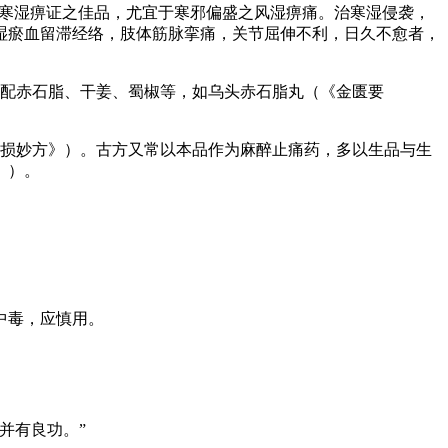
风寒湿痹证之佳品，尤宜于寒邪偏盛之风湿痹痛。治寒湿侵袭，
湿瘀血留滞经络，肢体筋脉挛痛，关节屈伸不利，日久不愈者，
常配赤石脂、干姜、蜀椒等，如乌头赤石脂丸（《金匮要
跌损妙方》）。古方又常以本品作为麻醉止痛药，多以生品与生
》）。
中毒，应慎用。
并有良功。”