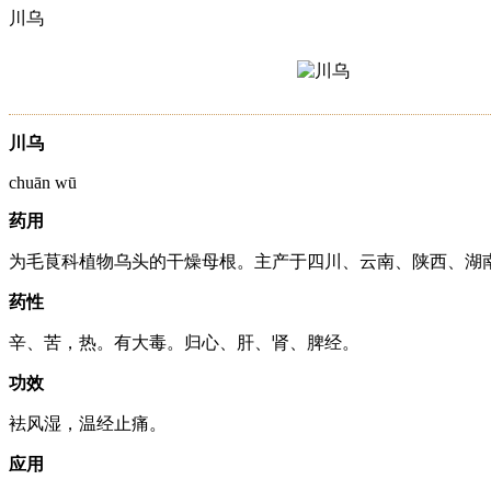
川乌
川乌
chuān wū
药用
为毛茛科植物乌头的干燥母根。主产于四川、云南、陕西、湖
药性
辛、苦，热。有大毒。归心、肝、肾、脾经。
功效
袪风湿，温经止痛。
应用