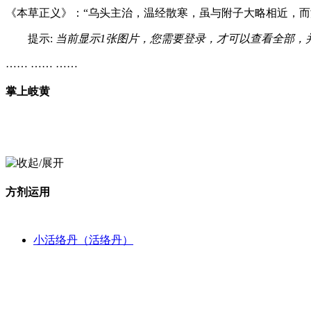
《本草正义》：“乌头主治，温经散寒，虽与附子大略相近，而
提示:
当前显示1张图片，您需要登录，才可以查看全部，
…… …… ……
掌上岐黄
方剂运用
小活络丹（活络丹）