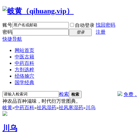
账号
找回密码
自动登录
密码
注册
登录
快捷导航
网站首页
中医古籍
中药百科
方剂选粹
经络腧穴
国学经典
检索
免费
检索
神农品百种滋味，时代衍万世图典。
岐黄
»
中药百科
»
祛风湿药
»
祛风寒湿药
»
川乌
川乌