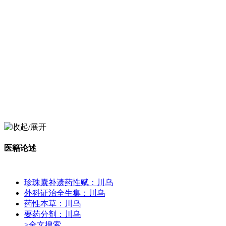
医籍论述
珍珠囊补遗药性赋：川乌
外科证治全生集：川乌
药性本草：川乌
要药分剂：川乌
>全文搜索...