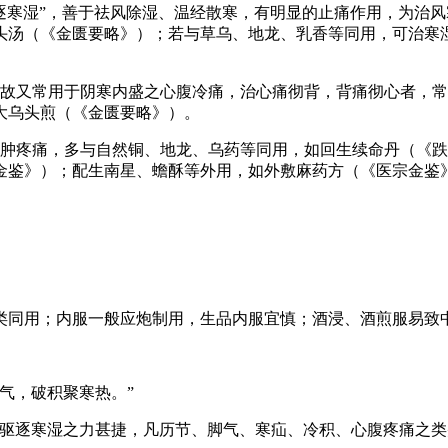
逐寒湿”，善于祛风除湿、温经散寒，有明显的止痛作用，为治
头汤（《金匮要略》）；若与草乌、地龙、乳香等同用，可治寒
，故又常用于阴寒内盛之心腹冷痛，治心痛彻背，背痛彻心者，
大乌头煎（《金匮要略》）。
瘀肿疼痛，多与自然铜、地龙、乌药等同用，如回生续命丹（《
金鉴》）；配生南星、蟾酥等外用，如外敷麻药方（《医宗金鉴
类同用；内服一般应炮制用，生品内服宜慎；酒浸、酒煎服易致
气，破积聚寒热。”
驱逐寒湿之力甚捷，凡历节、脚气、寒疝、冷积、心腹疼痛之类