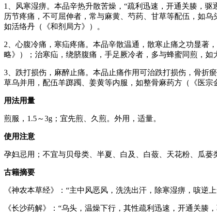
1、风寒湿痹。本品辛热升散苦燥，“疏利迅速，开通关腠，驱
历节疼痛，不可屈伸者，常与麻黄、芍药、甘草等配伍，如乌
如活络丹（《和剂局方》）。
2、心腹冷痛，寒疝疼痛。本品辛散温通，散寒止痛之功显著
略》）；治寒疝，绕脐腹痛，手足厥冷者，多与蜂蜜同煎，如
3、跌打损伤，麻醉止痛。本品止痛作用可治跌打损伤，骨折
草乌并用，配伍羊踯躅、姜黄等内服，如整骨麻药方（《医宗
用法用量
煎服，1.5～3g；宜先煎、久煎。外用，适量。
使用注意
孕妇忌用；不宜与贝母类、半夏、白及、白蔹、天花粉、瓜蒌
古籍摘要
《神农本草经》：“主中风恶风，洗洗出汗，除寒湿痹，咳逆上
《长沙药解》：“乌头，温燥下行，其性疏利迅速，开通关腠，