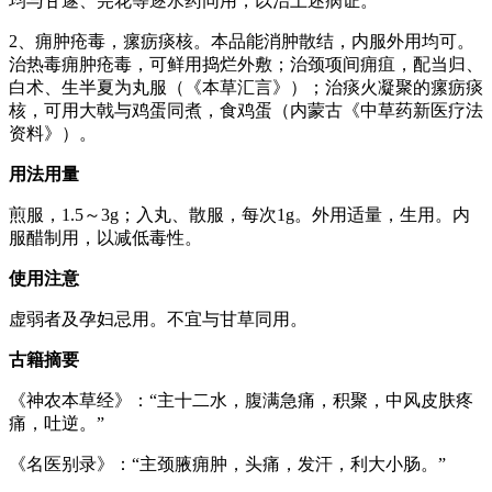
均与甘遂、芫花等逐水药同用，以治上述病证。
2、痈肿疮毒，瘰疬痰核。本品能消肿散结，内服外用均可。
治热毒痈肿疮毒，可鲜用捣烂外敷；治颈项间痈疽，配当归、
白术、生半夏为丸服（《本草汇言》）；治痰火凝聚的瘰疬痰
核，可用大戟与鸡蛋同煮，食鸡蛋（内蒙古《中草药新医疗法
资料》）。
用法用量
煎服，1.5～3g；入丸、散服，每次1g。外用适量，生用。内
服醋制用，以减低毒性。
使用注意
虚弱者及孕妇忌用。不宜与甘草同用。
古籍摘要
《神农本草经》：“主十二水，腹满急痛，积聚，中风皮肤疼
痛，吐逆。”
《名医别录》：“主颈腋痈肿，头痛，发汗，利大小肠。”