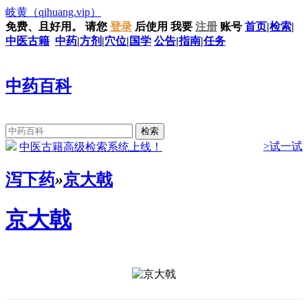
岐黄
（qihuang.vip）
免费、且好用。
请您
登录
后使用
我要
注册
账号
首页
|
检索
|
中医古籍
中药
|
方剂
|
穴位
|
国学
公告
|
指南
|
任务
中药百科
>试一试
中医古籍高级检索系统上线！
泻下药
»
京大戟
京大戟