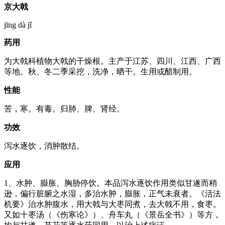
京大戟
jīng dà jǐ
药用
为大戟科植物大戟的干燥根。主产于江苏、四川、江西、广西
等地。秋、冬二季采挖，洗净，晒干。生用或醋制用。
性能
苦，寒。有毒。归肺、脾、肾经。
功效
泻水逐饮，消肿散结。
应用
1、水肿、臌胀、胸胁停饮。本品泻水逐饮作用类似甘遂而稍
逊，偏行脏腑之水湿，多治水肿，臌胀，正气未衰者。《活法
机要》治水肿腹水，用大戟与大枣同煮，去大戟不用，食枣。
又如十枣汤（《伤寒论》）、舟车丸（《景岳全书》）等方，