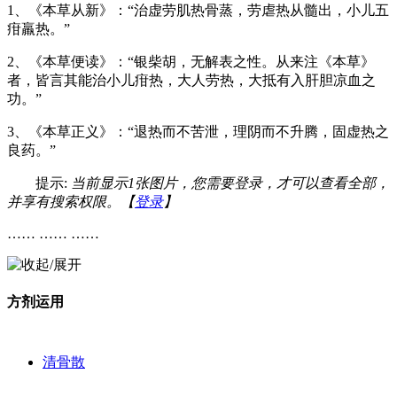
1、《本草从新》：“治虚劳肌热骨蒸，劳虐热从髓出，小儿五
疳羸热。”
2、《本草便读》：“银柴胡，无解表之性。从来注《本草》
者，皆言其能治小儿疳热，大人劳热，大抵有入肝胆凉血之
功。”
3、《本草正义》：“退热而不苦泄，理阴而不升腾，固虚热之
良药。”
提示:
当前显示1张图片，您需要登录，才可以查看全部，
并享有搜索权限。【
登录
】
…… …… ……
方剂运用
清骨散