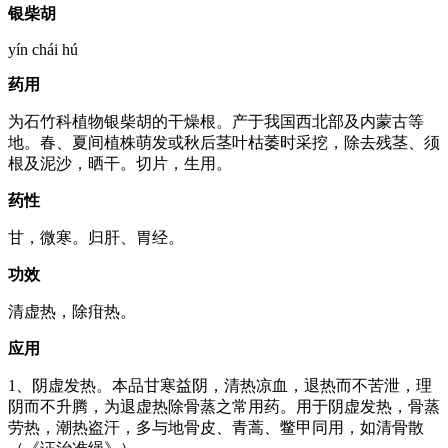
银柴胡
yín chái hú
药用
为石竹科植物银柴胡的干燥根。产于我国西北部及内蒙古等
地。春、夏间植株萌发或秋后茎叶枯萎时采挖，除去残茎、须
根及泥沙，晒干。切片，生用。
药性
甘，微寒。归肝、胃经。
功效
清虚热，除疳热。
应用
1、阴虚发热。本品甘寒益阴，清热凉血，退热而不苦泄，理
阴而不升腾，为退虚热除骨蒸之常用药。用于阴虚发热，骨蒸
劳热，潮热盗汗，多与地骨皮、青蒿、鳖甲同用，如清骨散