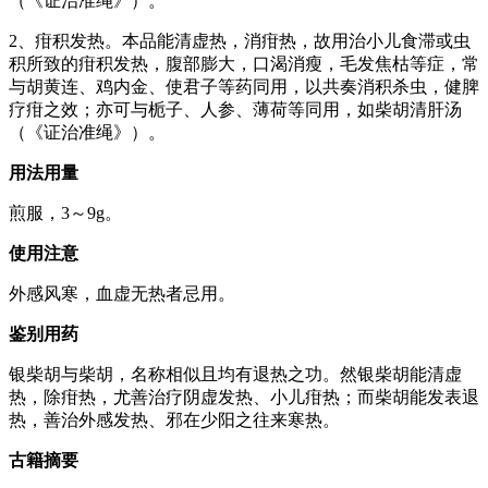
（《证治准绳》）。
2、疳积发热。本品能清虚热，消疳热，故用治小儿食滞或虫
积所致的疳积发热，腹部膨大，口渴消瘦，毛发焦枯等症，常
与胡黄连、鸡内金、使君子等药同用，以共奏消积杀虫，健脾
疗疳之效；亦可与栀子、人参、薄荷等同用，如柴胡清肝汤
（《证治准绳》）。
用法用量
煎服，3～9g。
使用注意
外感风寒，血虚无热者忌用。
鉴别用药
银柴胡与柴胡，名称相似且均有退热之功。然银柴胡能清虚
热，除疳热，尤善治疗阴虚发热、小儿疳热；而柴胡能发表退
热，善治外感发热、邪在少阳之往来寒热。
古籍摘要