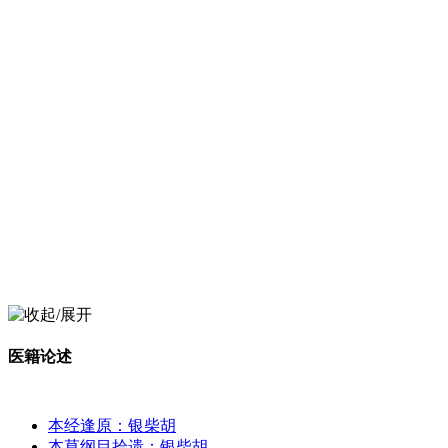
医籍论述
本经逢原：银柴胡
本草纲目拾遗：银柴胡