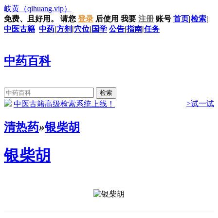
岐黄
（qihuang.vip）
免费、且好用。
请您
登录
后使用
我要
注册
账号
首页
|
检索
|
中医古籍
中药
|
方剂
|
穴位
|
国学
公告
|
指南
|
任务
中药百科
>试一试
中医古籍高级检索系统上线！
清热药
»
银柴胡
银柴胡