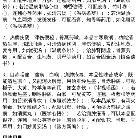
者，常配生地黄、丹参、连翘等药用，如清营汤（《温病条
辨》)；若治温病邪陷心包，神昏谵语，可配麦冬、竹叶卷
心、连翘心等药用，如清宫汤（《温病条辨》）；若治温热
病，气血两燔，发斑发疹，可配石膏、知母等药用，如化斑汤
（《温病条辨》)
2、热病伤阴，津伤便秘，骨蒸劳嗽。本品甘寒质润，功能清
热生津、滋阴润燥，可治热病伤阴，津伤便秘，常配生地黄、
麦冬用，如增液汤（《温病条辨》）；治肺肾阴虚，骨蒸劳
嗽，可配百合、生地黄、贝母等药用，如百合固金汤（慎斋遗
书》)
3、目赤咽痛，瘰疬，白喉，痈肿疮毒。本品性味苦咸寒，既
能清热凉血，又能泻火解毒。用治肝经热盛，目赤肿痛，可配
栀子、大黄、羚羊角等药用，如玄参饮（《审视瑶函》）；若
治瘟毒热盛，咽喉肿痛、白喉，可配黄芩、连翘、板蓝根等药
用，如普济消毒饮（《东垣试效方》）；取本品咸寒，有泻火
解毒、软坚散结之功，配浙贝母、牡蛎，可治痰火郁结之瘰
疬，如消瘰丸（《医学心悟》）；若治痈肿疮毒，可以本品配
银花、连翘、蒲公英等药用；若治脱疽，可配银花、当归、甘
草用，如四妙勇安汤（《验方新编》）。
用法用量