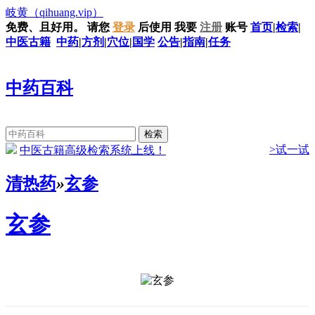
岐黄
（qihuang.vip）
免费、且好用。
请您
登录
后使用
我要
注册
账号
首页
|
检索
|
中医古籍
中药
|
方剂
|
穴位
|
国学
公告
|
指南
|
任务
中药百科
>试一试
中医古籍高级检索系统上线！
清热药
»
玄参
玄参