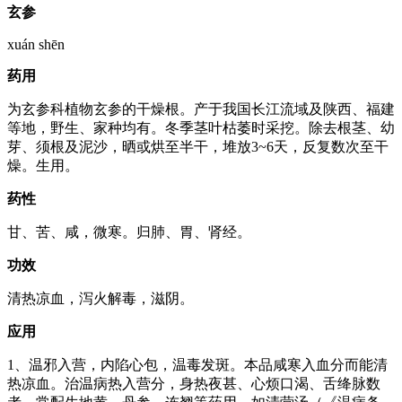
玄参
xuán shēn
药用
为玄参科植物玄参的干燥根。产于我国长江流域及陕西、福建
等地，野生、家种均有。冬季茎叶枯萎时采挖。除去根茎、幼
芽、须根及泥沙，晒或烘至半干，堆放3~6天，反复数次至干
燥。生用。
药性
甘、苦、咸，微寒。归肺、胃、肾经。
功效
清热凉血，泻火解毒，滋阴。
应用
1、温邪入营，内陷心包，温毒发斑。本品咸寒入血分而能清
热凉血。治温病热入营分，身热夜甚、心烦口渴、舌绛脉数