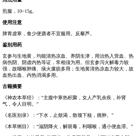
煎服，10~15g。
使用注意
脾胃虚寒，食少便溏者不宜服用。反藜芦。
鉴别用药
玄参与生地黄，均能清热凉血、养阴生津，用治热入营血、热
病伤阴、阴虚内热等证，常相须为用。但玄参泻火解毒力较
强，故咽喉肿痛、痰火瘰疬多用；生地黄清热凉血力较大，故
血热出血、内热消渴多用。
古籍摘要
《神农本草经》：“主腹中寒热积聚，女人产乳余疾，补肾
气，令人目明。”
《名医别录》：“下水，止烦渴，散颈下核，痈肿。”
《本草纲目》：“滋阴降火，解斑毒，利咽喉，通小便血滞。”