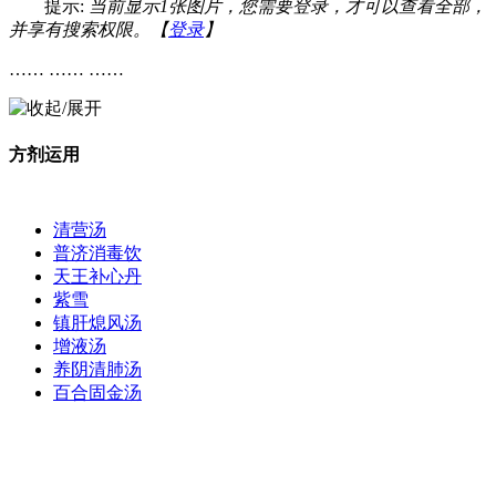
提示:
当前显示1张图片，您需要登录，才可以查看全部，
并享有搜索权限。【
登录
】
…… …… ……
方剂运用
清营汤
普济消毒饮
天王补心丹
紫雪
镇肝熄风汤
增液汤
养阴清肺汤
百合固金汤