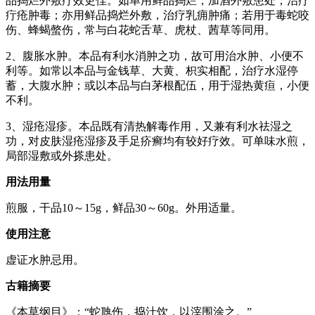
品捣烂外敷疗效更佳。如单用鲜品捣烂，加酒外敷患处，治疗
疔疮肿毒；亦用鲜品捣烂外敷，治疗乳痈肿痛；若用于毒蛇咬
伤、蜂蝎螫伤，常与白花蛇舌草、虎杖、茜草等同用。
2、腹胀水肿。本品有利水消肿之功，故可用治水肿、小便不
利等。如常以本品与金钱草、大黄、枳实相配，治疗水湿停
蓄，大腹水肿；或以本品与白茅根配伍，用于湿热黄疸，小便
不利。
3、湿疮湿疹。本品既有清热解毒作用，又兼有利水祛湿之
功，对皮肤湿疮湿疹及手足疥癣均有较好疗效。可单味水煎，
局部湿敷或外搽患处。
用法用量
煎服，干品10～15g，鲜品30～60g。外用适量。
使用注意
虚证水肿忌用。
古籍摘要
《本草纲目》：“蛇虺伤，捣汁饮，以滓围涂之。”