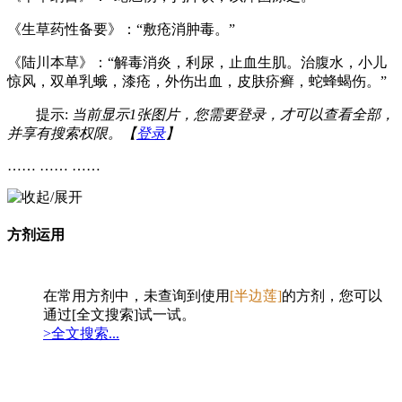
《生草药性备要》：“敷疮消肿毒。”
《陆川本草》：“解毒消炎，利尿，止血生肌。治腹水，小儿
惊风，双单乳蛾，漆疮，外伤出血，皮肤疥癣，蛇蜂蝎伤。”
提示:
当前显示1张图片，您需要登录，才可以查看全部，
并享有搜索权限。【
登录
】
…… …… ……
方剂运用
在常用方剂中，未查询到使用
[半边莲]
的方剂，您可以
通过[全文搜索]试一试。
>全文搜索...