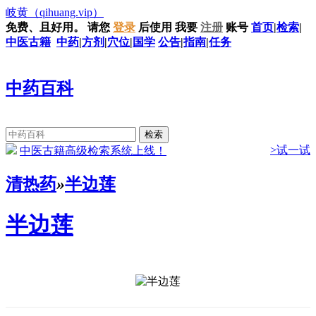
岐黄
（qihuang.vip）
免费、且好用。
请您
登录
后使用
我要
注册
账号
首页
|
检索
|
中医古籍
中药
|
方剂
|
穴位
|
国学
公告
|
指南
|
任务
中药百科
>试一试
中医古籍高级检索系统上线！
清热药
»
半边莲
半边莲