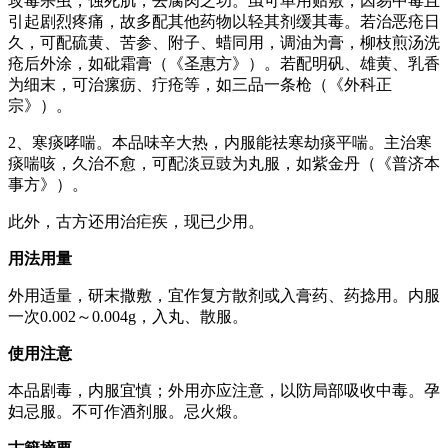
攻毒杀虫，蚀死肌，去腐肉之功。虽可单用贴敷，因易中毒且
引起剧烈疼痛，故多配其他药物以轻其剂缓其毒。若治恶疮日
久，可配硫黄、苦参、附子、蜡同用，调油为膏，柳枝煎汤洗
疮后外涂，如砒霜膏（《圣惠方》）。若配明矾、雄黄、乳香
为细末，可治瘰疬、疔疮等，如三品一条枪（《外科正
宗》）。
2、寒痰哮喘。本品味辛大热，内服能祛寒劫痰平喘。主治寒
痰喘咳，久治不愈，可配淡豆豉为丸服，如紫金丹（《普济本
事方》）。
此外，古方还用治疟疾，现已少用。
用法用量
外用适量，研末撒敷，宜作复方散剂或入膏药、药捻用。内服
一次0.002～0.004g，入丸、散服。
使用注意
本品剧毒，内服宜慎；外用亦应注意，以防局部吸收中毒。孕
妇忌服。不可作酒剂服。忌火煅。