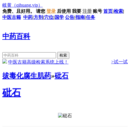
岐黄
（qihuang.vip）
免费、且好用。
请您
登录
后使用
我要
注册
账号
首页
|
检索
|
中医古籍
中药
|
方剂
|
穴位
|
国学
公告
|
指南
|
任务
中药百科
>试一试
中医古籍高级检索系统上线！
拔毒化腐生肌药
»
砒石
砒石