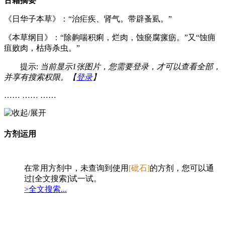
古籍摘要
《日华子本草》：“治疟疾、肾气。带辟蚤虱。”
《本草纲目》：“除齁喘积痢，烂肉，蚀瘀腐瘰疬。”又“蚀痈
疽败肉，枯痔杀虫。”
提示:
当前显示1张图片，您需要登录，才可以查看全部，
并享有搜索权限。【
登录
】
…… …… ……
方剂运用
在常用方剂中，未查询到使用
[砒石]
的方剂，您可以通
过[全文搜索]试一试。
>全文搜索...