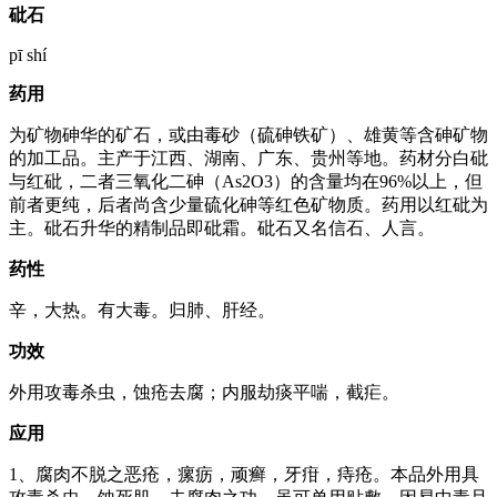
砒石
pī shí
药用
为矿物砷华的矿石，或由毒砂（硫砷铁矿）、雄黄等含砷矿物
的加工品。主产于江西、湖南、广东、贵州等地。药材分白砒
与红砒，二者三氧化二砷（As2O3）的含量均在96%以上，但
前者更纯，后者尚含少量硫化砷等红色矿物质。药用以红砒为
主。砒石升华的精制品即砒霜。砒石又名信石、人言。
药性
辛，大热。有大毒。归肺、肝经。
功效
外用攻毒杀虫，蚀疮去腐；内服劫痰平喘，截疟。
应用
1、腐肉不脱之恶疮，瘰疬，顽癣，牙疳，痔疮。本品外用具