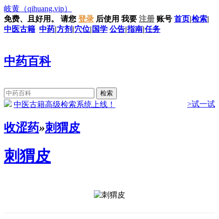
岐黄
（qihuang.vip）
免费、且好用。
请您
登录
后使用
我要
注册
账号
首页
|
检索
|
中医古籍
中药
|
方剂
|
穴位
|
国学
公告
|
指南
|
任务
中药百科
>试一试
中医古籍高级检索系统上线！
收涩药
»
刺猬皮
刺猬皮