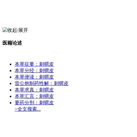
医籍论述
本草征要：刺猬皮
本草分经：刺猬皮
本草便读：刺猬皮
雷公炮制药性解：刺猬皮
本草求真：刺猬皮
本草汇言：刺猬皮
要药分剂：刺猬皮
>全文搜索...