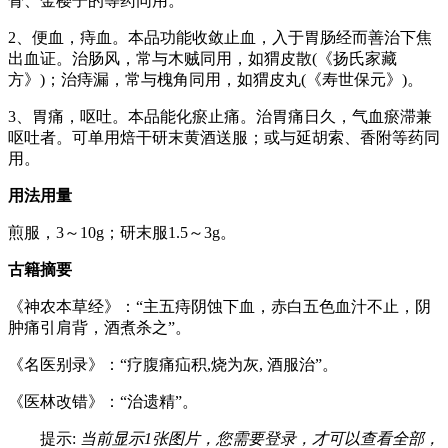
骨、金樱子的等药同用。
2、便血，痔血。本品功能收敛止血，入于胃肠经而善治下焦
出血证。治肠风，常与木贼同用，如猬皮散(《扬氏家藏
方》)；治痔漏，常与槐角同用，如猬皮丸(《寿世保元》)。
3、胃痛，呕吐。本品能化瘀止痛。治胃痛日久，气血瘀滞兼
呕吐者。可单用焙干研末黄酒送服；或与延胡索、香附等药同
用。
用法用量
煎服，3～10g；研末服1.5～3g。
古籍摘要
《神农本草经》：“主五痔阴蚀下血，赤白五色血汁不止，阴
肿痛引肩背，酒煮杀之”。
《名医别录》：“疗腹痛疝积,烧为灰, 酒服治”。
《医林改错》：“治遗精”。
提示:
当前显示1张图片，您需要登录，才可以查看全部，