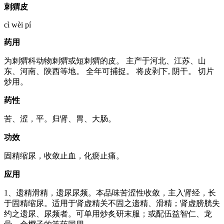
刺猬皮
cì wèi pí
药用
为刺猬科动物刺猬或短刺猬的皮。 主产于河北、江苏、山
东、河南、陕西等地。 全年可捕捉。 将皮剥下, 阴干。 切片
炒用。
药性
苦、涩，平。归肾、胃、大肠。
功效
固精缩尿，收敛止血，化瘀止痛。
应用
1、遗精滑精，遗尿尿频。本品味苦涩性收敛，主入肾经，长
于固精缩尿。适用于肾虚精关不固之遗精、滑精；肾虚膀胱失
约之遗尿、尿频者。可单用炒炙研末服；或配伍益智仁、龙