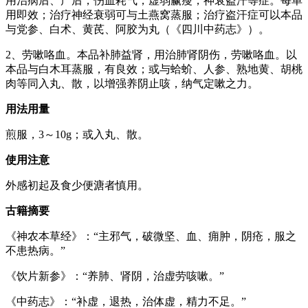
用治病后、产后，伤血耗气，虚弱赢瘦，神衰盗汗等症。每单
用即效；治疗神经衰弱可与土燕窝蒸服；治疗盗汗症可以本品
与党参、白术、黄芪、阿胶为丸（《四川中药志》）。
2、劳嗽咯血。本品补肺益肾，用治肺肾阴伤，劳嗽咯血。以
本品与白木耳蒸服，有良效；或与蛤蚧、人参、熟地黄、胡桃
肉等同入丸、散，以增强养阴止咳，纳气定嗽之力。
用法用量
煎服，3～10g；或入丸、散。
使用注意
外感初起及食少便溏者慎用。
古籍摘要
《神农本草经》：“主邪气，破微坚、血、痈肿，阴疮，服之
不患热病。”
《饮片新参》：“养肺、肾阴，治虚劳咳嗽。”
《中药志》：“补虚，退热，治体虚，精力不足。”