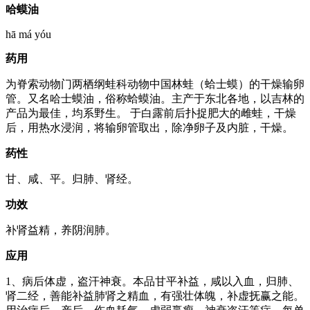
哈蟆油
hā má yóu
药用
为脊索动物门两栖纲蛙科动物中国林蛙（蛤士蟆）的干燥输卵
管。又名哈士蟆油，俗称蛤蟆油。主产于东北各地，以吉林的
产品为最佳，均系野生。 于白露前后扑捉肥大的雌蛙，干燥
后，用热水浸润，将输卵管取出，除净卵子及内脏，干燥。
药性
甘、咸、平。归肺、肾经。
功效
补肾益精，养阴润肺。
应用
1、病后体虚，盗汗神衰。本品甘平补益，咸以入血，归肺、
肾二经，善能补益肺肾之精血，有强壮体魄，补虚抚赢之能。