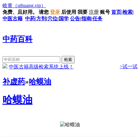
岐黄
（qihuang.vip）
免费、且好用。
请您
登录
后使用
我要
注册
账号
首页
|
检索
|
中医古籍
中药
|
方剂
|
穴位
|
国学
公告
|
指南
|
任务
中药百科
>试一试
中医古籍高级检索系统上线！
补虚药
»
哈蟆油
哈蟆油