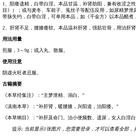
1、阳痿遗精，白带白淫。本品甘温，补肾助阳，兼有收涩之
目》）；或与麦冬、车前子、菟丝子等配伍应用，如尿精梦泄
带脉失约，白带白淫，可单用本品，如《千金方》以本品醋煮
2、肝肾不足，腰膝痿软。本品温补肝肾，强筋壮骨，用治肝
用法用量
煎服，3～9g；或入丸、散服。
使用注意
阴虚火旺者忌服。
古籍摘要
《本草经集注》：“主梦泄精、溺白。”
《滇南本草》：“补肝肾，暖腰膝，兴阳道，治阳痿。”
《本草纲目》：“补肝及命门。治小便频数、遗尿，女人白淫白
提示:
当前显示1张图片，您需要登录，才可以查看全部，