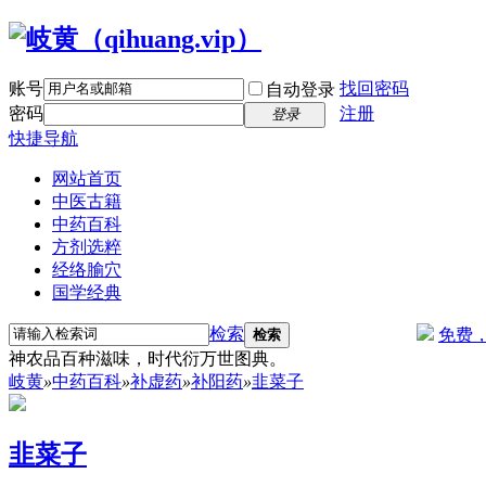
账号
找回密码
自动登录
密码
注册
登录
快捷导航
网站首页
中医古籍
中药百科
方剂选粹
经络腧穴
国学经典
检索
免费
检索
神农品百种滋味，时代衍万世图典。
岐黄
»
中药百科
»
补虚药
»
补阳药
»
韭菜子
韭菜子