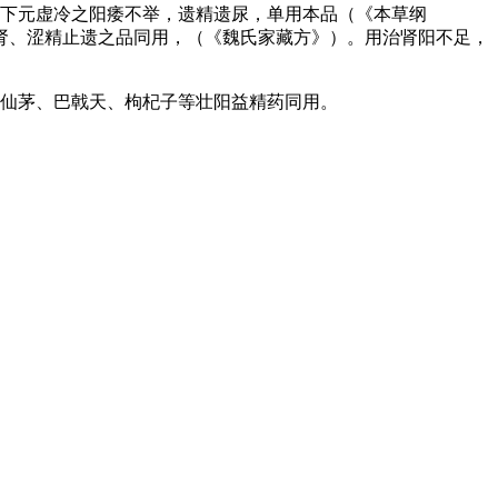
，下元虚冷之阳痿不举，遗精遗尿，单用本品（《本草纲
肾、涩精止遗之品同用，（《魏氏家藏方》）。用治肾阳不足，
伍仙茅、巴戟天、枸杞子等壮阳益精药同用。