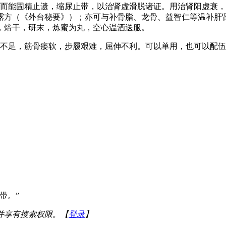
性而能固精止遗，缩尿止带，以治肾虚滑脱诸证。用治肾阳虚衰
露方（《外台秘要》）；亦可与补骨脂、龙骨、益智仁等温补肝
，焙干，研末，炼蜜为丸，空心温酒送服。
肾不足，筋骨痿软，步履艰难，屈伸不利。可以单用，也可以配
带。”
并享有搜索权限。【
登录
】