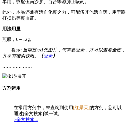
单用，或配伍南沙参、百合等滋肺止咳药。
此外，本品还兼有活血化瘀之力，可配伍其他活血药，用于跌
打损伤等瘀血证。
用法用量
煎服，6～12g。
提示:
当前显示1张图片，您需要登录，才可以查看全部，
并享有搜索权限。【
登录
】
…… …… ……
方剂运用
在常用方剂中，未查询到使用
[红景天]
的方剂，您可以
通过[全文搜索]试一试。
>全文搜索...