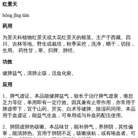
红景天
hóng jǐng tiān
药用
为景天科植物红景天或大花红景天的根茎。主产于西藏、四
川、吉林等地。野生或栽培，秋季采挖，洗净，晒干，切段，
生用。 药性甘，寒。归脾、肺经。
功效
健脾益气，清肺止咳，活血化瘀。
应用
1、脾气虚证。本品能健脾益气，较长于治疗脾气虚衰，倦怠
乏力等症，单用即有一定疗效。因其兼有止带作用，亦常用于
脾虚带下，宜于山药、芡实、白术等健脾、除湿药同用。本品
用于血虚证，能益气生血，可单用或与补血药配伍使用。
2、肺阴虚肺热咳嗽。本品味甘，能补肺气，养肺阴，其性偏
寒，能清肺热。宜用于肺阴不足，咳嗽痰粘，或有咯血者。可