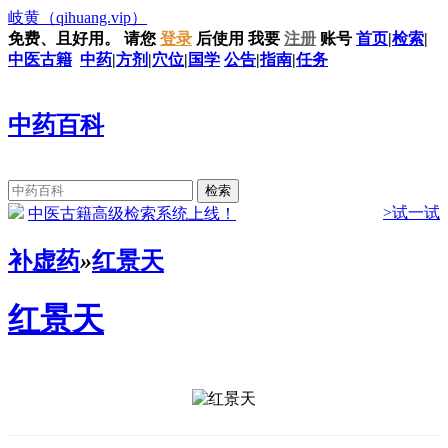
岐黄
（qihuang.vip）
免费、且好用。
请您
登录
后使用
我要
注册
账号
首页
|
检索
|
中医古籍
中药
|
方剂
|
穴位
|
国学
公告
|
指南
|
任务
中药百科
>试一试
中医古籍高级检索系统上线！
补虚药
»
红景天
红景天