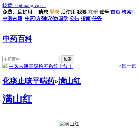
岐黄
（qihuang.vip）
免费、且好用。
请您
登录
后使用
我要
注册
账号
首页
|
检索
|
中医古籍
中药
|
方剂
|
穴位
|
国学
公告
|
指南
|
任务
中药百科
>试一试
中医古籍高级检索系统上线！
化痰止咳平喘药
»
满山红
满山红