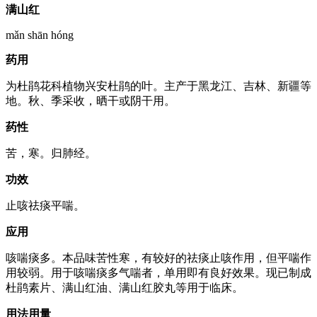
满山红
mǎn shān hóng
药用
为杜鹃花科植物兴安杜鹃的叶。主产于黑龙江、吉林、新疆等
地。秋、季采收，晒干或阴干用。
药性
苦，寒。归肺经。
功效
止咳祛痰平喘。
应用
咳喘痰多。本品味苦性寒，有较好的祛痰止咳作用，但平喘作
用较弱。用于咳喘痰多气喘者，单用即有良好效果。现已制成
杜鹃素片、满山红油、满山红胶丸等用于临床。
用法用量