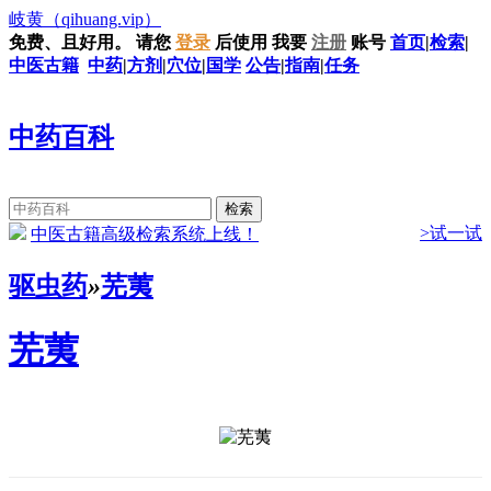
岐黄
（qihuang.vip）
免费、且好用。
请您
登录
后使用
我要
注册
账号
首页
|
检索
|
中医古籍
中药
|
方剂
|
穴位
|
国学
公告
|
指南
|
任务
中药百科
>试一试
中医古籍高级检索系统上线！
驱虫药
»
芜荑
芜荑