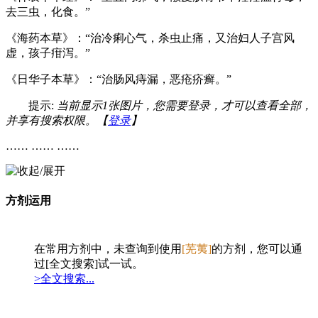
去三虫，化食。”
《海药本草》：“治冷痢心气，杀虫止痛，又治妇人子宫风
虚，孩子疳泻。”
《日华子本草》：“治肠风痔漏，恶疮疥癣。”
提示:
当前显示1张图片，您需要登录，才可以查看全部，
并享有搜索权限。【
登录
】
…… …… ……
方剂运用
在常用方剂中，未查询到使用
[芜荑]
的方剂，您可以通
过[全文搜索]试一试。
>全文搜索...