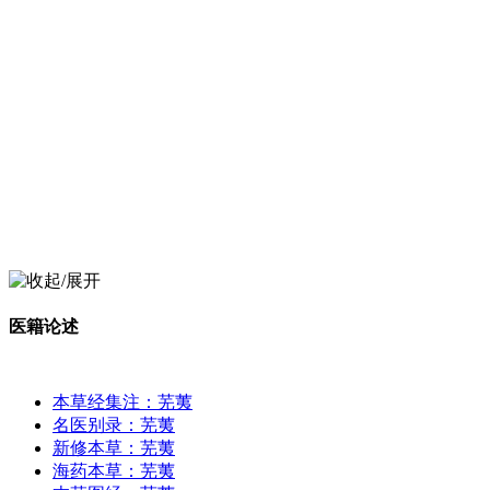
医籍论述
本草经集注：芜荑
名医别录：芜荑
新修本草：芜荑
海药本草：芜荑