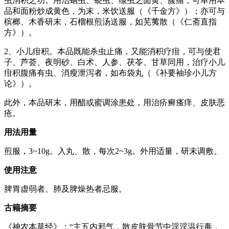
虫消积之功。用治蛔虫、蛲虫、绦虫之面黄、腹痛，可单用本
品和面粉炒成黄色，为末，米饮送服（《千金方》）；亦可与
槟榔、木香研末，石榴根煎汤送服，如芜荑散（《仁斋直指
方》）。
2、小儿疳积。本品既能杀虫止痛，又能消积疗疳，可与使君
子、芦荟、夜明砂、白术、人参、茯苓、甘草同用，治疗小儿
疳积腹痛有虫、消瘦泄泻者，如布袋丸（《补要袖珍小儿方
论》）。
此外，本品研末，用醋或蜜调涂患处，用治疥癣瘙痒、皮肤恶
疮。
用法用量
煎服，3~10g。入丸、散，每次2~3g。外用适量，研末调敷。
使用注意
脾胃虚弱者、肺及脾燥热者忌服。
古籍摘要
《神农本草经》：“主五内邪气，散皮肤骨节中淫淫温行毒，