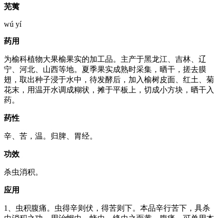
芜荑
wú yí
药用
为榆科植物大果榆果实的加工品。主产于黑龙江、吉林、辽
宁、河北、山西等地。夏季果实成熟时采集，晒干，搓去膜
翅，取出种子浸于水中，待发酵后，加入榆树皮面、红土、菊
花末，用温开水调成糊状，摊于平板上，切成小方块，晒干入
药。
药性
辛、苦，温。归脾、胃经。
功效
杀虫消积。
应用
1、虫积腹痛。虫得辛则伏，得苦则下。本品辛行苦下，具杀