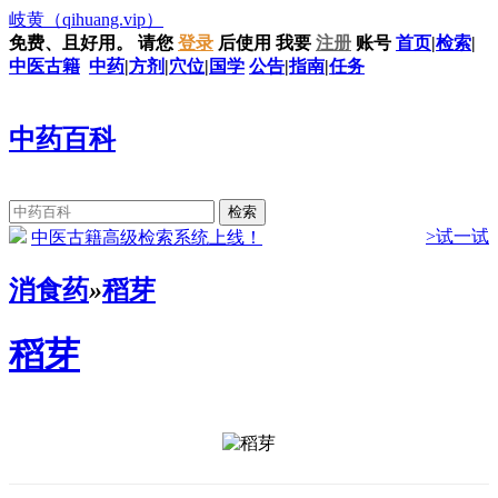
岐黄
（qihuang.vip）
免费、且好用。
请您
登录
后使用
我要
注册
账号
首页
|
检索
|
中医古籍
中药
|
方剂
|
穴位
|
国学
公告
|
指南
|
任务
中药百科
>试一试
中医古籍高级检索系统上线！
消食药
»
稻芽
稻芽