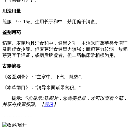
（《澹寮方》）。
用法用量
煎服，9～15g。生用长于和中；炒用偏于消食。
鉴别用药
稻芽、麦芽均具消食和中，健胃之功，主治米面薯芋类食滞证
及脾虚食少等。但麦芽消食健胃力较强；而稻芽力较弱，故稻
芽更宜于轻证，或病后脾虚者。但二药临床常相须为用。
古籍摘要
《名医别录》：“主寒中。下气，除热”。
《本草纲目》：“消导米面诸果食积。”
提示:
当前显示1张图片，您需要登录，才可以查看全部，
并享有搜索权限。【
登录
】
…… …… ……