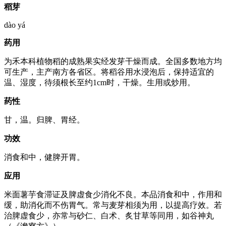
稻芽
dào yá
药用
为禾本科植物稻的成熟果实经发芽干燥而成。全国多数地方均
可生产，主产南方各省区。将稻谷用水浸泡后，保持适宜的
温、湿度，待须根长至约1cm时，干燥。生用或炒用。
药性
甘，温。归脾、胃经。
功效
消食和中，健脾开胃。
应用
米面薯芋食滞证及脾虚食少消化不良。本品消食和中，作用和
缓，助消化而不伤胃气。常与麦芽相须为用，以提高疗效。若
治脾虚食少，亦常与砂仁、白术、炙甘草等同用，如谷神丸