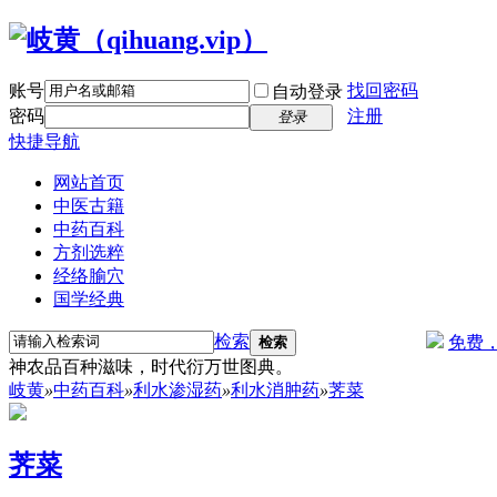
账号
找回密码
自动登录
密码
注册
登录
快捷导航
网站首页
中医古籍
中药百科
方剂选粹
经络腧穴
国学经典
检索
免费
检索
神农品百种滋味，时代衍万世图典。
岐黄
»
中药百科
»
利水渗湿药
»
利水消肿药
»
荠菜
荠菜