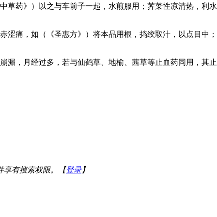
西中草药》）以之与车前子一起，水煎服用；荠菜性凉清热，利水
目赤涩痛，如（《圣惠方》）将本品用根，捣绞取汁，以点目中
，崩漏，月经过多，若与仙鹤草、地榆、茜草等止血药同用，其
并享有搜索权限。【
登录
】