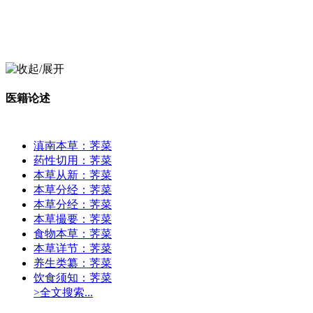
医籍论述
滇南本草：荠菜
药性切用：荠菜
本草从新：荠菜
本草分经：荠菜
本草分经：荠菜
本草撮要：荠菜
食物本草：荠菜
本草详节：荠菜
养生类纂：荠菜
饮食须知：荠菜
>全文搜索...