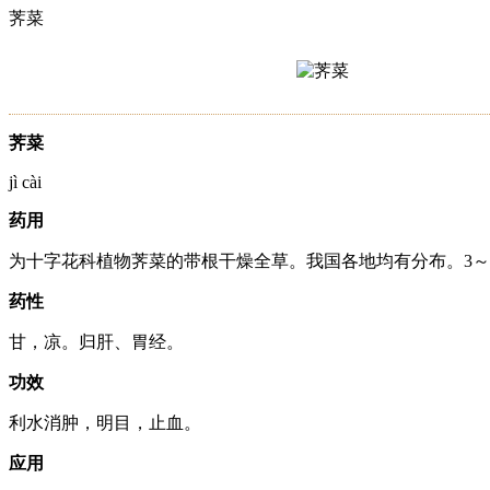
荠菜
荠菜
jì cài
药用
为十字花科植物荠菜的带根干燥全草。我国各地均有分布。3～
药性
甘，凉。归肝、胃经。
功效
利水消肿，明目，止血。
应用