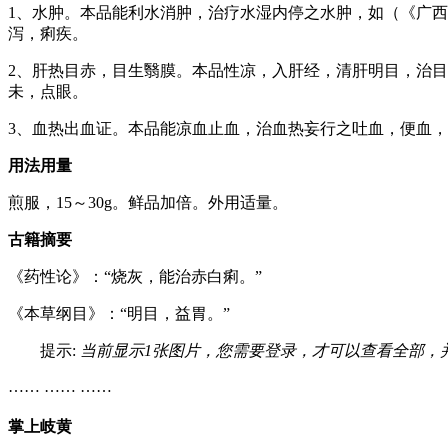
1、水肿。本品能利水消肿，治疗水湿内停之水肿，如（《广
泻，痢疾。
2、肝热目赤，目生翳膜。本品性凉，入肝经，清肝明目，治
未，点眼。
3、血热出血证。本品能凉血止血，治血热妄行之吐血，便血
用法用量
煎服，15～30g。鲜品加倍。外用适量。
古籍摘要
《药性论》：“烧灰，能治赤白痢。”
《本草纲目》：“明目，益胃。”
提示:
当前显示1张图片，您需要登录，才可以查看全部，
…… …… ……
掌上岐黄