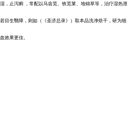
湿，止泻痢 ，常配以马齿苋、铁苋莱、地锦草等，治疗湿热泄
；若目生翳障，则如（《圣济总录》）取本品洗净焙干，研为细
止血效果更佳。