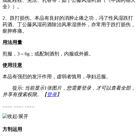
或配桂枝、羌活、乳香等，如丁公藤风湿药酒（《中国药物大
全》）。
2、跌打损伤。本品有良好的消肿止痛之功，冯了性风湿跌打
药酒、丁公藤风湿药酒除治风寒湿痹外，亦常用于跌打损伤，
瘀肿疼痛。
用法用量
煎服，3～6g；或配制酒剂，内服或外搽。
使用注意
本品有强烈的发汗作用，虚弱者慎用，孕妇忌服。
提示:
当前显示1张图片，您需要登录，才可以查看全部，
并享有搜索权限。【
登录
】
…… …… ……
方剂运用