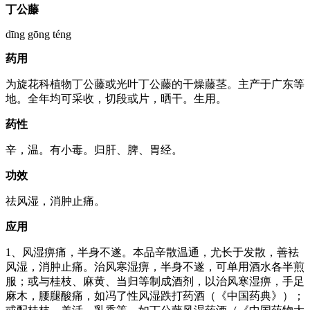
丁公藤
dīng gōng téng
药用
为旋花科植物丁公藤或光叶丁公藤的干燥藤茎。主产于广东等
地。全年均可采收，切段或片，晒干。生用。
药性
辛，温。有小毒。归肝、脾、胃经。
功效
祛风湿，消肿止痛。
应用
1、风湿痹痛，半身不遂。本品辛散温通，尤长于发散，善袪
风湿，消肿止痛。治风寒湿痹，半身不遂，可单用酒水各半煎
服；或与桂枝、麻黄、当归等制成酒剂，以治风寒湿痹，手足
麻木，腰腿酸痛，如冯了性风湿跌打药酒（《中国药典》）；