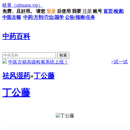
岐黄
（qihuang.vip）
免费、且好用。
请您
登录
后使用
我要
注册
账号
首页
|
检索
|
中医古籍
中药
|
方剂
|
穴位
|
国学
公告
|
指南
|
任务
中药百科
>试一试
中医古籍高级检索系统上线！
祛风湿药
»
丁公藤
丁公藤