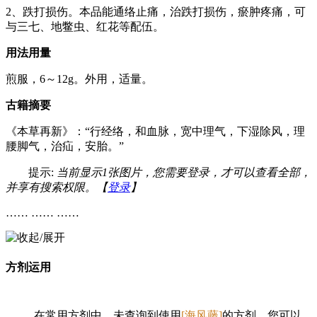
2、跌打损伤。本品能通络止痛，治跌打损伤，瘀肿疼痛，可
与三七、地鳖虫、红花等配伍。
用法用量
煎服，6～12g。外用，适量。
古籍摘要
《本草再新》：“行经络，和血脉，宽中理气，下湿除风，理
腰脚气，治疝，安胎。”
提示:
当前显示1张图片，您需要登录，才可以查看全部，
并享有搜索权限。【
登录
】
…… …… ……
方剂运用
在常用方剂中，未查询到使用
[海风藤]
的方剂，您可以