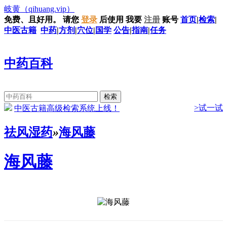
岐黄
（qihuang.vip）
免费、且好用。
请您
登录
后使用
我要
注册
账号
首页
|
检索
|
中医古籍
中药
|
方剂
|
穴位
|
国学
公告
|
指南
|
任务
中药百科
>试一试
中医古籍高级检索系统上线！
祛风湿药
»
海风藤
海风藤