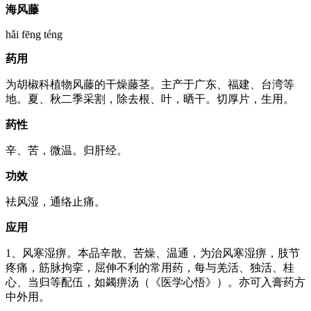
海风藤
hǎi fēng téng
药用
为胡椒科植物风藤的干燥藤茎。主产于广东、福建、台湾等
地。夏、秋二季采割，除去根、叶，晒干。切厚片，生用。
药性
辛、苦，微温。归肝经。
功效
袪风湿，通络止痛。
应用
1、风寒湿痹。本品辛散、苦燥、温通，为治风寒湿痹，肢节
疼痛，筋脉拘挛，屈伸不利的常用药，每与羌活、独活、桂
心、当归等配伍，如蠲痹汤（《医学心悟》）。亦可入膏药方
中外用。