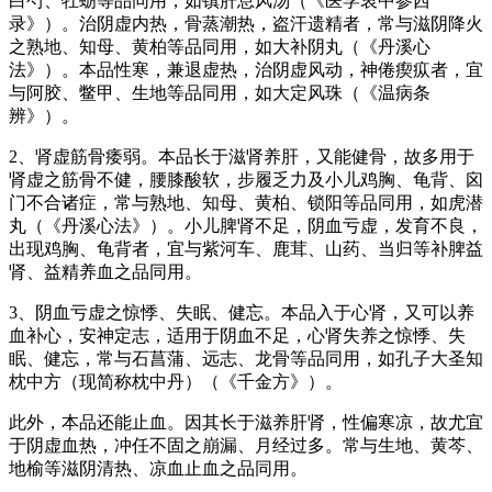
白芍、牡蛎等品同用，如镇肝息风汤（《医学衷中参西
录》）。治阴虚内热，骨蒸潮热，盗汗遗精者，常与滋阴降火
之熟地、知母、黄柏等品同用，如大补阴丸（《丹溪心
法》）。本品性寒，兼退虚热，治阴虚风动，神倦瘈疭者，宜
与阿胶、鳖甲、生地等品同用，如大定风珠（《温病条
辨》）。
2、肾虚筋骨痿弱。本品长于滋肾养肝，又能健骨，故多用于
肾虚之筋骨不健，腰膝酸软，步履乏力及小儿鸡胸、龟背、囟
门不合诸症，常与熟地、知母、黄柏、锁阳等品同用，如虎潜
丸（《丹溪心法》）。小儿脾肾不足，阴血亏虚，发育不良，
出现鸡胸、龟背者，宜与紫河车、鹿茸、山药、当归等补脾益
肾、益精养血之品同用。
3、阴血亏虚之惊悸、失眠、健忘。本品入于心肾，又可以养
血补心，安神定志，适用于阴血不足，心肾失养之惊悸、失
眠、健忘，常与石菖蒲、远志、龙骨等品同用，如孔子大圣知
枕中方（现简称枕中丹）（《千金方》）。
此外，本品还能止血。因其长于滋养肝肾，性偏寒凉，故尤宜
于阴虚血热，冲任不固之崩漏、月经过多。常与生地、黄芩、
地榆等滋阴清热、凉血止血之品同用。