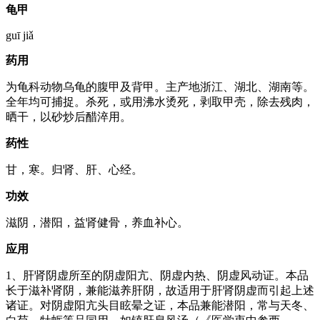
龟甲
guī jiǎ
药用
为龟科动物乌龟的腹甲及背甲。主产地浙江、湖北、湖南等。
全年均可捕捉。杀死，或用沸水烫死，剥取甲壳，除去残肉，
晒干，以砂炒后醋淬用。
药性
甘，寒。归肾、肝、心经。
功效
滋阴，潜阳，益肾健骨，养血补心。
应用
1、肝肾阴虚所至的阴虚阳亢、阴虚内热、阴虚风动证。本品
长于滋补肾阴，兼能滋养肝阴，故适用于肝肾阴虚而引起上述
诸证。对阴虚阳亢头目眩晕之证，本品兼能潜阳，常与天冬、