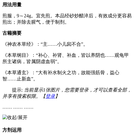
用法用量
煎服，9～24g。宜先煎。本品经砂炒醋淬后，有效成分更容易
煎出；并除去腥气，便于制剂。
古籍摘要
《神农本草经》：“主……小儿囟不合”。
《本草纲目》：“补心、补肾、补血，皆以养阴也……观龟甲
所主诸病，皆属阴虚血弱”。
《本草通玄》：“大有补水制火之功，故能强筋骨，益心
智……止新血”。
提示:
当前显示1张图片，您需要登录，才可以查看全部，
并享有搜索权限。【
登录
】
…… …… ……
方剂运用