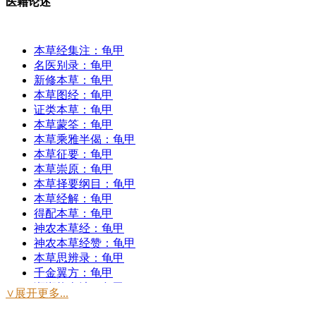
医籍论述
本草经集注：龟甲
名医别录：龟甲
新修本草：龟甲
本草图经：龟甲
证类本草：龟甲
本草蒙筌：龟甲
本草乘雅半偈：龟甲
本草征要：龟甲
本草崇原：龟甲
本草择要纲目：龟甲
本草经解：龟甲
得配本草：龟甲
神农本草经：龟甲
神农本草经赞：龟甲
本草思辨录：龟甲
千金翼方：龟甲
濒湖炮炙法：龟甲
∨展开更多...
雷公炮制药性解：龟甲