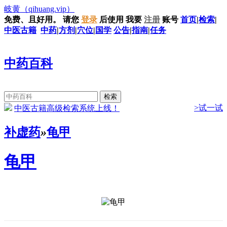
岐黄
（qihuang.vip）
免费、且好用。
请您
登录
后使用
我要
注册
账号
首页
|
检索
|
中医古籍
中药
|
方剂
|
穴位
|
国学
公告
|
指南
|
任务
中药百科
>试一试
中医古籍高级检索系统上线！
补虚药
»
龟甲
龟甲