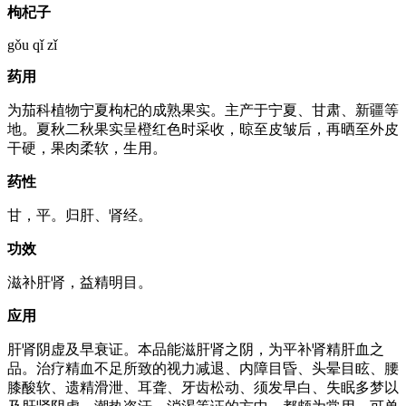
枸杞子
gǒu qǐ zǐ
药用
为茄科植物宁夏枸杞的成熟果实。主产于宁夏、甘肃、新疆等
地。夏秋二秋果实呈橙红色时采收，晾至皮皱后，再晒至外皮
干硬，果肉柔软，生用。
药性
甘，平。归肝、肾经。
功效
滋补肝肾，益精明目。
应用
肝肾阴虚及早衰证。本品能滋肝肾之阴，为平补肾精肝血之
品。治疗精血不足所致的视力减退、内障目昏、头晕目眩、腰
膝酸软、遗精滑泄、耳聋、牙齿松动、须发早白、失眠多梦以