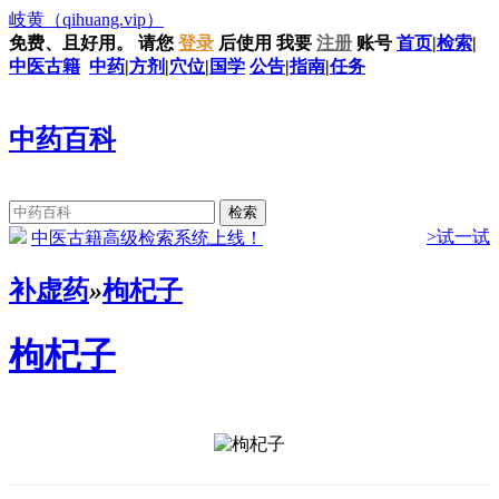
岐黄
（qihuang.vip）
免费、且好用。
请您
登录
后使用
我要
注册
账号
首页
|
检索
|
中医古籍
中药
|
方剂
|
穴位
|
国学
公告
|
指南
|
任务
中药百科
>试一试
中医古籍高级检索系统上线！
补虚药
»
枸杞子
枸杞子