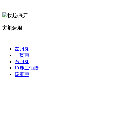
…… …… ……
方剂运用
左归丸
一贯煎
右归丸
龟鹿二仙胶
暖肝煎