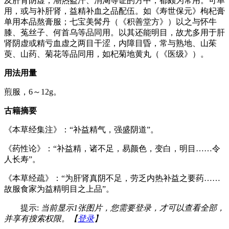
及肝肾阴虚，潮热盗汗、消渴等证的方中，都颇为常用。可单
用，或与补肝肾，益精补血之品配伍。如《寿世保元》枸杞膏
单用本品熬膏服；七宝美髯丹（《积善堂方》）以之与怀牛
膝、菟丝子、何首乌等品同用。以其还能明目，故尤多用于肝
肾阴虚或精亏血虚之两目干涩，内障目昏，常与熟地、山茱
萸、山药、菊花等品同用，如杞菊地黄丸（《医级》）。
用法用量
煎服，6～12g。
古籍摘要
《本草经集注》：“补益精气，强盛阴道”。
《药性论》：“补益精，诸不足，易颜色，变白，明目……令
人长寿”。
《本草经疏》：“为肝肾真阴不足，劳乏内热补益之要药……
故服食家为益精明目之上品”。
提示:
当前显示1张图片，您需要登录，才可以查看全部，
并享有搜索权限。【
登录
】