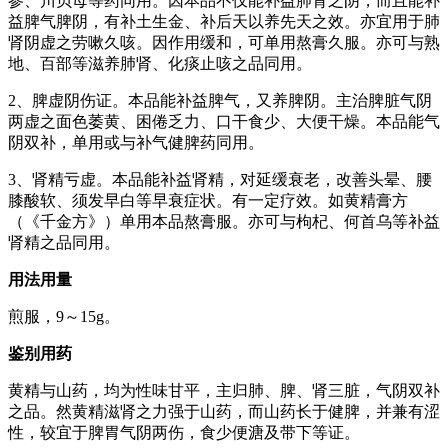
参、川贝母等药同用。因本品不仅能补益肺肾之阴，而且能补
益脾气脾阴，有补土生金、补后天以养先天之效。亦宜用于肺
肾阴虚之劳嗽久咳。因作用缓和，可单用熬膏久服。亦可与熟
地、百部等滋养肺肾、化痰止咳之品同用。
2、脾虚阴伤证。本品能补益脾气，又养脾阴。主治脾脏气阴
两虚之面色萎黄、困倦乏力、口干食少、大便干燥。本品能气
阴双补，单用或与补气健脾药同用。
3、肾精亏虚。本品能补益肾精，对延缓衰老，改善头晕、腰
膝酸软、须发早白等早衰症状。有一定疗效。如黄精膏方
（《千金方》）单用本品熬膏服。亦可与枸杞、何首乌等补益
肾精之品同用。
用法用量
煎服，9～15g。
鉴别用药
黄精与山药，均为性味甘平，主归肺、脾、肾三脏，气阴双补
之品。然黄精滋肾之力强于山药，而山药长于健脾，并兼有涩
性，较宜于脾胃气阴两伤，食少便溏及带下等证。