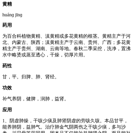
黄精
huánɡ jīnɡ
药用
为百合科植物黄精、滇黄精或多花黄精的根茎。黄精主产于河
北、内蒙古、陕西；滇黄精主产于云南、贵州、广西；多花黄
精主产于贵州、湖南、云南等地。春秋二季采挖，洗净，置沸
水中略烫或蒸至透心，干燥，切厚片用。
药性
甘，平。归脾、肺、肾经。
功效
补气养阴，健脾，润肺，益肾。
应用
1、阴虚肺燥，干咳少痰及肺肾阴虚的劳咳久咳。本品甘平，
能养肺阴，益肺气。治疗肺金气阴两伤之干咳少痰，多与沙