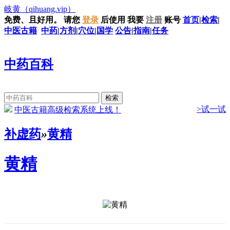
岐黄
（qihuang.vip）
免费、且好用。
请您
登录
后使用
我要
注册
账号
首页
|
检索
|
中医古籍
中药
|
方剂
|
穴位
|
国学
公告
|
指南
|
任务
中药百科
>试一试
中医古籍高级检索系统上线！
补虚药
»
黄精
黄精