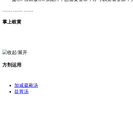
…… …… ……
掌上岐黄
方剂运用
加减葳蕤汤
益胃汤