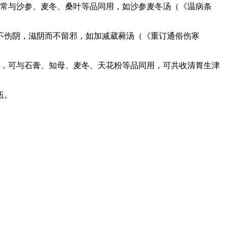
，常与沙参、麦冬、桑叶等品同用，如沙参麦冬汤（《温病条
不伤阴，滋阴而不留邪，如加减葳蕤汤（《重订通俗伤寒
渴，可与石膏、知母、麦冬、天花粉等品同用，可共收清胃生津
伍。