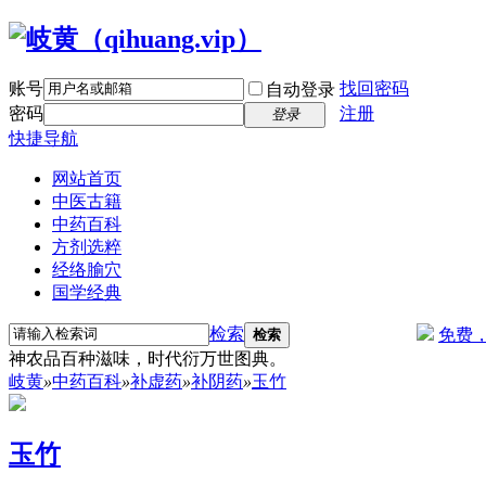
账号
找回密码
自动登录
密码
注册
登录
快捷导航
网站首页
中医古籍
中药百科
方剂选粹
经络腧穴
国学经典
检索
免费
检索
神农品百种滋味，时代衍万世图典。
岐黄
»
中药百科
»
补虚药
»
补阴药
»
玉竹
玉竹