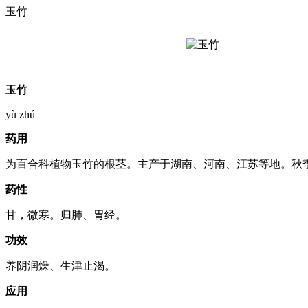
玉竹
玉竹
yù zhú
药用
为百合科植物玉竹的根茎。主产于湖南、河南、江苏等地。秋
药性
甘，微寒。归肺、胃经。
功效
养阴润燥、生津止渴。
应用