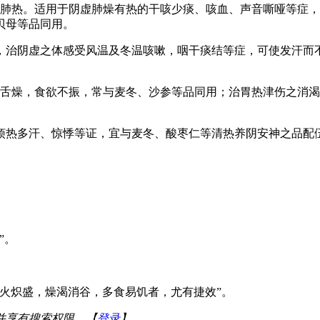
清肺热。适用于阴虚肺燥有热的干咳少痰、咳血、声音嘶哑等症
贝母等品同用。
，治阴虚之体感受风温及冬温咳嗽，咽干痰结等症，可使发汗而
干舌燥，食欲不振，常与麦冬、沙参等品同用；治胃热津伤之消
烦热多汗、惊悸等证，宜与麦冬、酸枣仁等清热养阴安神之品配
”。
。
火炽盛，燥渴消谷，多食易饥者，尤有捷效”。
并享有搜索权限。【
登录
】