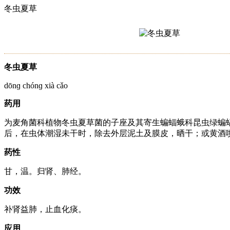
冬虫夏草
冬虫夏草
dōnɡ chónɡ xià cǎo
药用
为麦角菌科植物冬虫夏草菌的子座及其寄生蝙蝠蛾科昆虫绿蝙
后，在虫体潮湿未干时，除去外层泥土及膜皮，晒干；或黄酒
药性
甘，温。归肾、肺经。
功效
补肾益肺，止血化痰。
应用