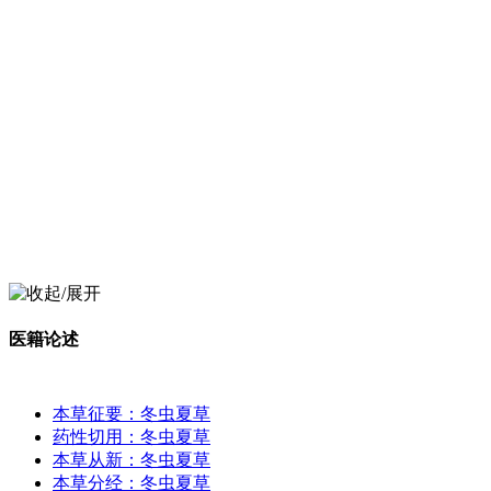
医籍论述
本草征要：冬虫夏草
药性切用：冬虫夏草
本草从新：冬虫夏草
本草分经：冬虫夏草