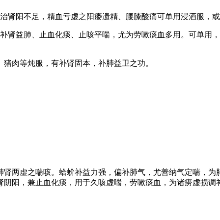
用治肾阳不足，精血亏虚之阳痿遗精、腰膝酸痛可单用浸酒服，
能补肾益肺、止血化痰、止咳平喘，尤为劳嗽痰血多用。可单用
、猪肉等炖服，有补肾固本，补肺益卫之功。
肺肾两虚之喘咳。蛤蚧补益力强，偏补肺气，尤善纳气定喘，为
肾阴阳，兼止血化痰，用于久咳虚喘，劳嗽痰血，为诸痨虚损调