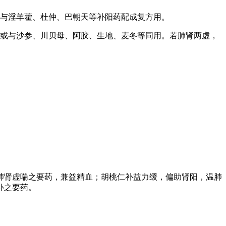
或与淫羊藿、杜仲、巴朝天等补阳药配成复方用。
，或与沙参、川贝母、阿胶、生地、麦冬等同用。若肺肾两虚，
肺肾虚喘之要药，兼益精血；胡桃仁补益力缓，偏助肾阳，温肺
补之要药。