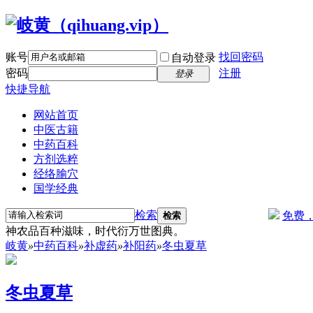
账号
找回密码
自动登录
密码
注册
登录
快捷导航
网站首页
中医古籍
中药百科
方剂选粹
经络腧穴
国学经典
检索
免费
检索
神农品百种滋味，时代衍万世图典。
岐黄
»
中药百科
»
补虚药
»
补阳药
»
冬虫夏草
冬虫夏草