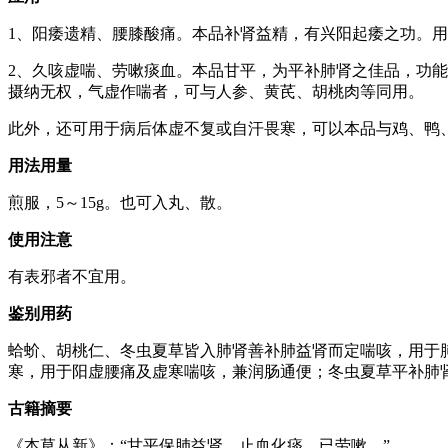
1、阳痿遗精、腰膝酸痛。本品补肾益精，有兴阳起痿之功。
2、久咳虚喘、劳嗽痰血。本品甘平，为平补肺肾之佳品，功
摄纳无权，气虚作喘者，可与人参、黄芪、胡桃肉等同用。
此外，还可用于病后体虚不复或自汗畏寒，可以本品与鸡、鸭
用法用量
煎服，5～15g。也可入丸、散。
使用注意
有表邪者不宜用。
鉴别用药
蛤蚧、胡桃仁、冬虫夏草皆入肺肾善补肺益肾而定喘咳，用于
寒，用于阳虚腰痛及虚寒喘咳，兼润肠通便；冬虫夏草平补肺
古籍摘要
《本草从新》：“甘平保肺益肾，止血化痰，已劳嗽。”