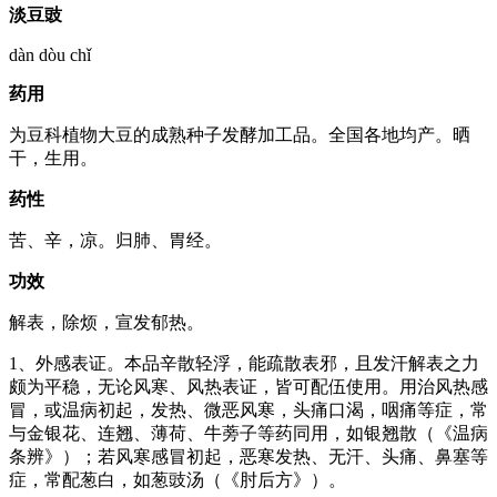
淡豆豉
dàn dòu chǐ
药用
为豆科植物大豆的成熟种子发酵加工品。全国各地均产。晒
干，生用。
药性
苦、辛，凉。归肺、胃经。
功效
解表，除烦，宣发郁热。
1、外感表证。本品辛散轻浮，能疏散表邪，且发汗解表之力
颇为平稳，无论风寒、风热表证，皆可配伍使用。用治风热感
冒，或温病初起，发热、微恶风寒，头痛口渴，咽痛等症，常
与金银花、连翘、薄荷、牛蒡子等药同用，如银翘散（《温病
条辨》）；若风寒感冒初起，恶寒发热、无汗、头痛、鼻塞等
症，常配葱白，如葱豉汤（《肘后方》）。