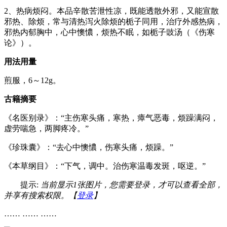
2、热病烦闷。本品辛散苦泄性凉，既能透散外邪，又能宣散
邪热、除烦，常与清热泻火除烦的栀子同用，治疗外感热病，
邪热内郁胸中，心中懊憹，烦热不眠，如栀子豉汤（《伤寒
论》）。
用法用量
煎服，6～12g。
古籍摘要
《名医别录》：“主伤寒头痛，寒热，瘴气恶毒，烦躁满闷，
虚劳喘急，两脚疼冷。”
《珍珠囊》：“去心中懊憹，伤寒头痛，烦躁。”
《本草纲目》：“下气，调中。治伤寒温毒发斑，呕逆。”
提示:
当前显示1张图片，您需要登录，才可以查看全部，
并享有搜索权限。【
登录
】
…… …… ……