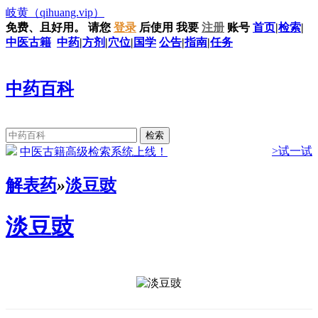
岐黄
（qihuang.vip）
免费、且好用。
请您
登录
后使用
我要
注册
账号
首页
|
检索
|
中医古籍
中药
|
方剂
|
穴位
|
国学
公告
|
指南
|
任务
中药百科
>试一试
中医古籍高级检索系统上线！
解表药
»
淡豆豉
淡豆豉