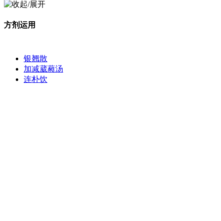
方剂运用
银翘散
加减葳蕤汤
连朴饮