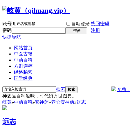
账号
找回密码
自动登录
密码
注册
登录
快捷导航
网站首页
中医古籍
中药百科
方剂选粹
经络腧穴
国学经典
检索
免费
检索
神农品百种滋味，时代衍万世图典。
岐黄
»
中药百科
»
安神药
»
养心安神药
»
远志
远志