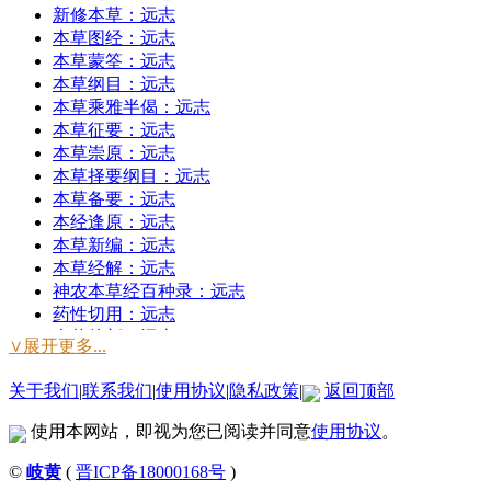
新修本草：远志
本草图经：远志
本草蒙筌：远志
本草纲目：远志
本草乘雅半偈：远志
本草征要：远志
本草崇原：远志
本草择要纲目：远志
本草备要：远志
本经逢原：远志
本草新编：远志
本草经解：远志
神农本草经百种录：远志
药性切用：远志
本草从新：远志
∨展开更多...
得配本草：远志
神农本草经：远志
关于我们
|
联系我们
|
使用协议
|
隐私政策
|
返回顶部
神农本草经读：远志
本草分经：远志
使用本网站，即视为您已阅读并同意
使用协议
。
神农本草经赞：远志
©
岐黄
(
晋ICP备18000168号
)
本草撮要：远志