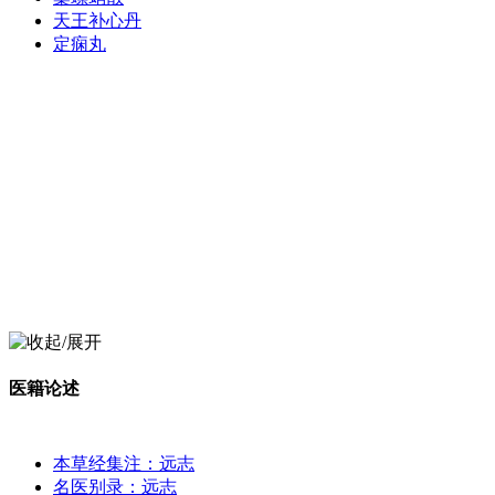
天王补心丹
定痫丸
医籍论述
本草经集注：远志
名医别录：远志