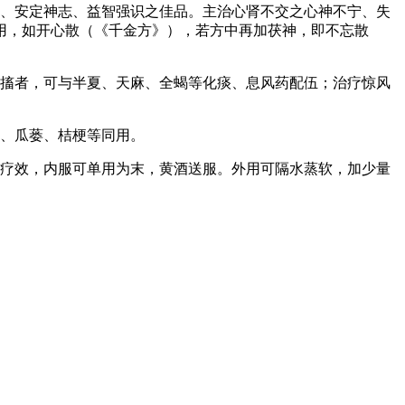
肾、安定神志、益智强识之佳品。主治心肾不交之心神不宁、失
用，如开心散（《千金方》），若方中再加茯神，即不忘散
抽搐者，可与半夏、天麻、全蝎等化痰、息风药配伍；治疗惊风
母、瓜蒌、桔梗等同用。
有疗效，内服可单用为末，黄酒送服。外用可隔水蒸软，加少量