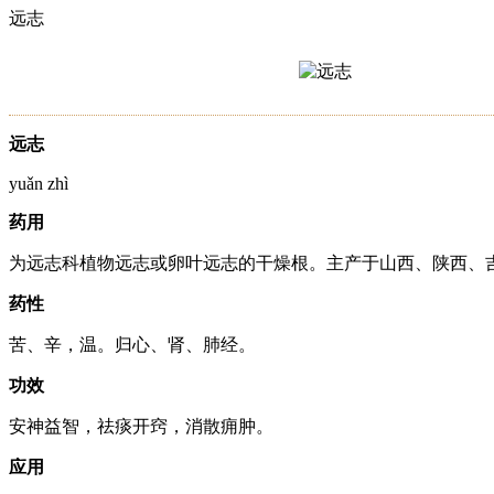
远志
远志
yuǎn zhì
药用
为远志科植物远志或卵叶远志的干燥根。主产于山西、陕西、
药性
苦、辛，温。归心、肾、肺经。
功效
安神益智，祛痰开窍，消散痈肿。
应用