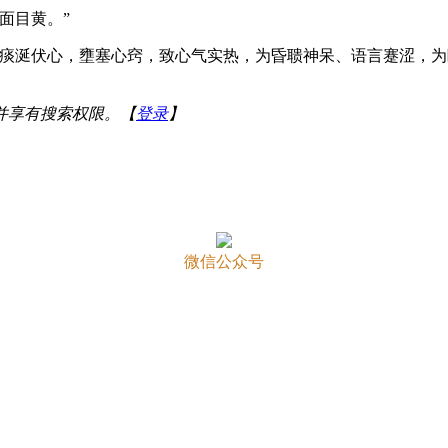
面目黄。”
凡痰涎伏心，壅塞心窍，致心气实热，为昏聩神呆、语言蹇涩，
并享有搜索权限。【
登录
】
微信公众号