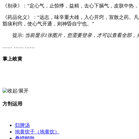
《别录》：“定心气，止惊悸，益精，去心下膈气，皮肤中热，
《药品化义》：“远志，味辛重大雄，入心开窍，宣散之药。
豁痰利窍，使心气开通，则神昏自宁也。”
提示:
当前显示1张图片，您需要登录，才可以查看全部，
…… …… ……
掌上岐黄
方剂运用
归脾汤
地黄饮子（地黄饮）
桑螵蛸散