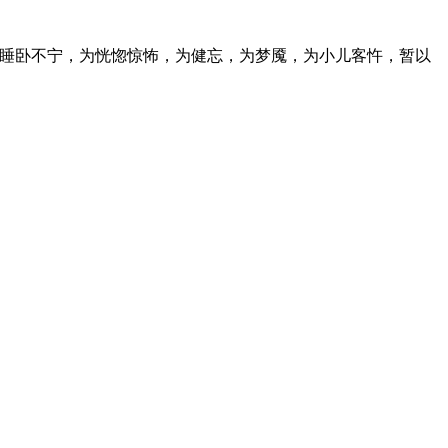
为睡卧不宁，为恍惚惊怖，为健忘，为梦魇，为小儿客忤，暂以