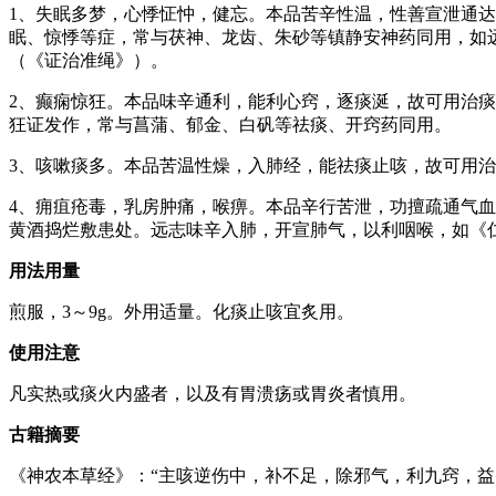
1、失眠多梦，心悸怔忡，健忘。本品苦辛性温，性善宣泄通
眠、惊悸等症，常与茯神、龙齿、朱砂等镇静安神药同用，如
（《证治准绳》）。
2、癫痫惊狂。本品味辛通利，能利心窍，逐痰涎，故可用治
狂证发作，常与菖蒲、郁金、白矾等祛痰、开窍药同用。
3、咳嗽痰多。本品苦温性燥，入肺经，能祛痰止咳，故可用
4、痈疽疮毒，乳房肿痛，喉痹。本品辛行苦泄，功擅疏通气
黄酒捣烂敷患处。远志味辛入肺，开宣肺气，以利咽喉，如《仁
用法用量
煎服，3～9g。外用适量。化痰止咳宜炙用。
使用注意
凡实热或痰火内盛者，以及有胃溃疡或胃炎者慎用。
古籍摘要
《神农本草经》：“主咳逆伤中，补不足，除邪气，利九窍，益