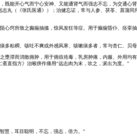
达，既能开心气而宁心安神、又能通肾气而强志不忘，为交通心
远志丸（《张氏医通》）；治健忘证，常与人参、茯苓、菖蒲同
痰阻心窍所致之癫痫抽搐，惊风发狂等症。用于癫痫昏仆、痉挛
治痰多粘稠、咳吐不爽或外感风寒、咳嗽痰多者，常与杏仁、贝
血之壅滞而消散痈肿，用于痈疽疮毒，乳房肿痛，内服、外用均
斋直指方》治喉痹作痛用“远志肉为末，吹之，涎出为度。”
智慧，耳目聪明，不忘，强志，倍力。”