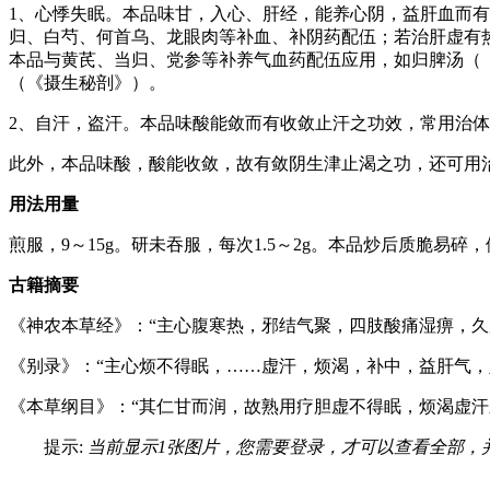
1、心悸失眠。本品味甘，入心、肝经，能养心阴，益肝血而
归、白芍、何首乌、龙眼肉等补血、补阴药配伍；若治肝虚有
本品与黄芪、当归、党参等补养气血药配伍应用，如归脾汤（
（《摄生秘剖》）。
2、自汗，盗汗。本品味酸能敛而有收敛止汗之功效，常用治
此外，本品味酸，酸能收敛，故有敛阴生津止渴之功，还可用
用法用量
煎服，9～15g。研未吞服，每次1.5～2g。本品炒后质脆易
古籍摘要
《神农本草经》：“主心腹寒热，邪结气聚，四肢酸痛湿痹，久
《别录》：“主心烦不得眠，……虚汗，烦渴，补中，益肝气，
《本草纲目》：“其仁甘而润，故熟用疗胆虚不得眠，烦渴虚汗
提示:
当前显示1张图片，您需要登录，才可以查看全部，
…… …… ……