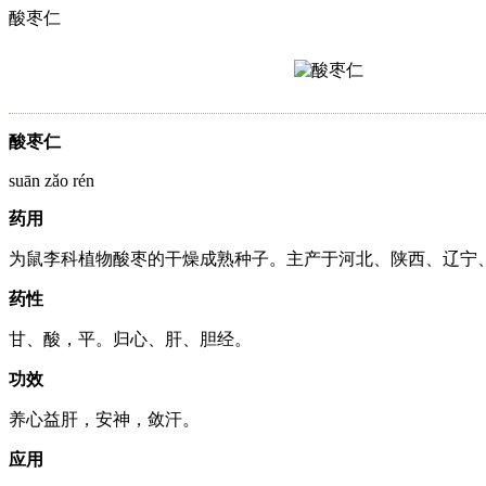
酸枣仁
酸枣仁
suān zǎo rén
药用
为鼠李科植物酸枣的干燥成熟种子。主产于河北、陕西、辽宁
药性
甘、酸，平。归心、肝、胆经。
功效
养心益肝，安神，敛汗。
应用