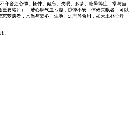
神不守舍之心悸、怔忡、健忘、失眠、多梦、眩晕等症，常与当
金匮要略》）；若心脾气血亏虚，惊悸不安，体倦失眠者，可以
健忘梦遗者，又当与麦冬、生地、远志等合用，如天王补心丹
同用。
。