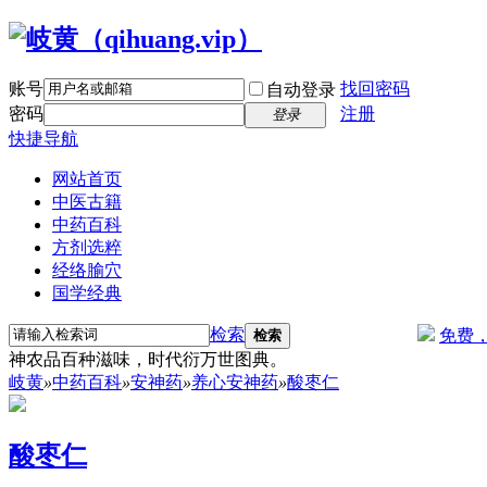
账号
找回密码
自动登录
密码
注册
登录
快捷导航
网站首页
中医古籍
中药百科
方剂选粹
经络腧穴
国学经典
检索
免费
检索
神农品百种滋味，时代衍万世图典。
岐黄
»
中药百科
»
安神药
»
养心安神药
»
酸枣仁
酸枣仁