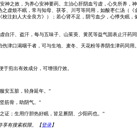
有安神之效，为养心安神要药。主治心肝阴血亏虚，心失所养，
热之虚烦不眠，常与知母、茯苓、川芎等同用，如酸枣仁汤（《
《校注妇人大全良方》）；若心肾不足，阴亏血少，心悸失眠，
体虚自汗、盗汗，每与五味子、山茱萸、黄芪等益气固表止汗药
治伤津口渴咽干者，可与生地、麦冬、天花粉等养阴生津药同用
碎，便于煎出有效成分，可增强疗效。
服安五脏，轻身延年。”
坚筋骨，助阴气。”
之证；生用疗胆热好眠，皆足厥阴、少阳药也。”
并享有搜索权限。【
登录
】