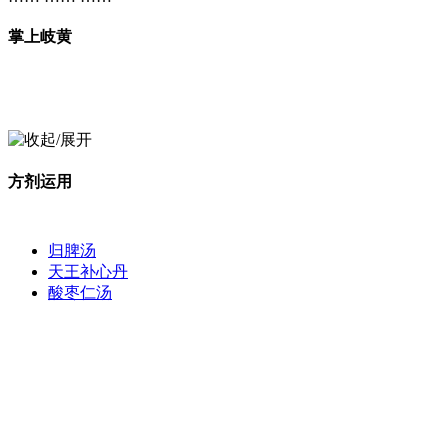
掌上岐黄
方剂运用
归脾汤
天王补心丹
酸枣仁汤