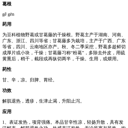
葛根
gě gēn
药用
为豆科植物野葛或甘葛藤的干燥根。野葛主产于湖南、河南、
广东、浙江、四川等省；甘葛藤多为栽培，主产于广西、广东
等省，四川、云南地区亦产。秋、冬二季采挖，野葛多趁鲜切
成厚片或小块，干燥；甘葛藤习称“粉葛”，多除去外皮，用硫
黄熏后，稍干，截段或再纵切两半，干燥。生用，或煨用。
药性
甘、辛，凉。归脾、胃经。
功效
解肌退热，透疹，生津止渴，升阳止泻。
应用
1、表证发热，项背强痛。本品甘辛性凉，轻扬升散，具有发