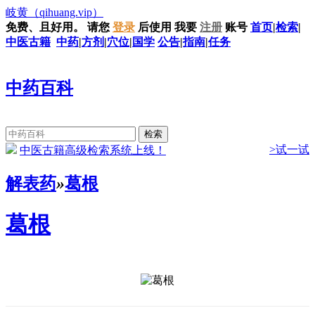
岐黄
（qihuang.vip）
免费、且好用。
请您
登录
后使用
我要
注册
账号
首页
|
检索
|
中医古籍
中药
|
方剂
|
穴位
|
国学
公告
|
指南
|
任务
中药百科
>试一试
中医古籍高级检索系统上线！
解表药
»
葛根
葛根