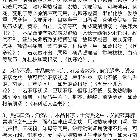
汗解表，解肌退热之功。外感表证发热，无论风寒与风热，均
可选用本品。治疗风热感冒，发热、头痛等症，可与薄荷、菊
花、蔓荆子等辛凉解表药同用。若风寒感冒，邪郁化热，发热
重，恶寒轻，头痛无汗，目疼鼻干，口微渴，苔薄黄等症，常
配伍柴胡、黄芩、白芷、羌活等药，如柴葛解肌汤（《伤寒六
书》）。本品既能辛散发表以退热，又长于缓解外邪郁阻、经
气不利、筋脉失养所致的颈背强痛，故风寒感冒，表实无汗，
恶寒，项背强痛者，常与麻黄、桂枝等同用，如葛根汤（《伤
寒论》）；若表虚汗出，恶风，项背强痛者，常与枝枝、白芍
等配伍，如桂枝加葛根汤（《伤寒论》）。
2、麻疹不透。本品味辛性凉，有发表散邪，解肌退热，透发
麻疹之功，故可用治麻疹初起，表邪外束，疹出不畅，常与升
麻、芍药、甘草等同用，如升麻葛根汤（《阎氏小儿方
论》）。若麻疹初起，已现麻疹，但疹出不畅，见发热咳嗽，
或乍冷乍热者，可配伍牛蒡子、荆芥、蝉蜕、前胡等药，如葛
根解肌汤（《麻科活人全书》）。
3、热病口渴，消渴证。本品甘凉，于清热之中，又能鼓舞脾
胃清阳之气上升，而有生津止渴之功。用治热病津伤口渴，常
与芦根、天花粉、知母等同用。治疗消渴证属阴津不足者，可
与天花粉、鲜地黄、麦门冬等清热养阴生津药配伍，如天花散