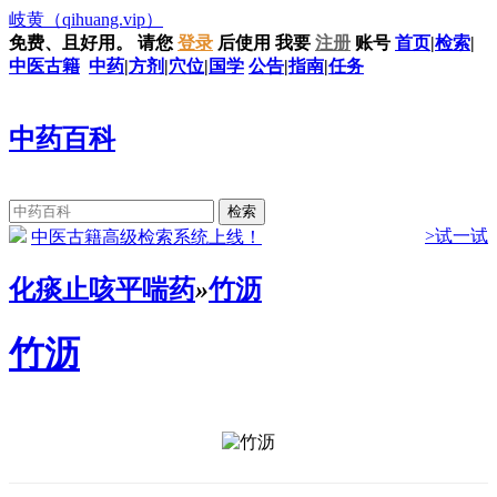
岐黄
（qihuang.vip）
免费、且好用。
请您
登录
后使用
我要
注册
账号
首页
|
检索
|
中医古籍
中药
|
方剂
|
穴位
|
国学
公告
|
指南
|
任务
中药百科
>试一试
中医古籍高级检索系统上线！
化痰止咳平喘药
»
竹沥
竹沥