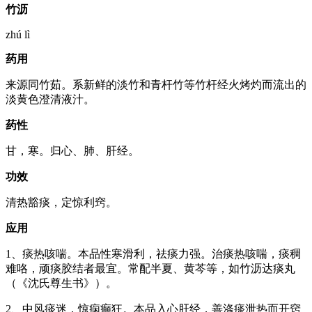
竹沥
zhú lì
药用
来源同竹茹。系新鲜的淡竹和青杆竹等竹杆经火烤灼而流出的
淡黄色澄清液汁。
药性
甘，寒。归心、肺、肝经。
功效
清热豁痰，定惊利窍。
应用
1、痰热咳喘。本品性寒滑利，祛痰力强。治痰热咳喘，痰稠
难咯，顽痰胶结者最宜。常配半夏、黄芩等，如竹沥达痰丸
（《沈氏尊生书》）。
2、中风痰迷，惊痫癫狂。本品入心肝经，善涤痰泄热而开窍