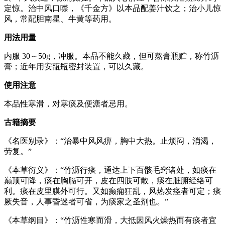
定惊。治中风口噤，《千金方》以本品配姜汁饮之；治小儿惊
风，常配胆南星、牛黄等药用。
用法用量
内服 30～50g，冲服。本品不能久藏，但可熬膏瓶贮，称竹沥
膏；近年用安瓿瓶密封装置，可以久藏。
使用注意
本品性寒滑，对寒痰及便溏者忌用。
古籍摘要
《名医别录》：“治暴中风风痹，胸中大热。止烦闷，消渴，
劳复。”
《本草衍义》：“竹沥行痰，通达上下百骸毛窍诸处，如痰在
巅顶可降，痰在胸膈可开，皮在四肢可散，痰在脏腑经络可
利。痰在皮里膜外可行。又如癫痫狂乱，风热发痉者可定；痰
厥失音，人事昏迷者可省，为痰家之圣剂也。”
《本草纲目》：“竹沥性寒而滑，大抵因风火燥热而有痰者宜