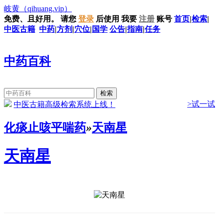
岐黄
（qihuang.vip）
免费、且好用。
请您
登录
后使用
我要
注册
账号
首页
|
检索
|
中医古籍
中药
|
方剂
|
穴位
|
国学
公告
|
指南
|
任务
中药百科
>试一试
中医古籍高级检索系统上线！
化痰止咳平喘药
»
天南星
天南星