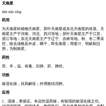
天南星
tiān nán xīng
药用
为天南星科植物天南星、异叶天南星或东北天南星的块茎。天
南星主产于河南、河北、四川等地；异叶天南星主产于江苏、
浙江等地；东北天南星主产于辽宁、吉林等地。秋、冬二季采
挖，除去须根及外皮，晒干，即生南星；用姜汁、明矾制过
用，为制南星。
药性
苦、辛，温。有毒。归肺、肝、脾经。
功效
燥湿化痰，祛风解痉；外用散结消肿。
应用
1、湿痰，寒痰证。本品性温而燥，有较强的燥湿化痰之功。