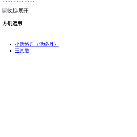
方剂运用
小活络丹（活络丹）
玉真散