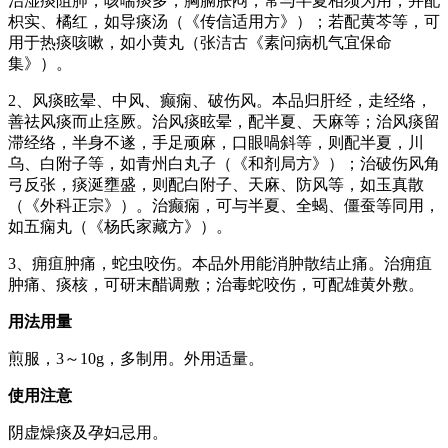
治湿痰阻肺，咳喘痰多，胸膈胀闷，常与半夏相须为用，并配
枳实、橘红，如导痰汤（《传信适用方》）；若配黄芩等，可
用于热痰咳嗽，如小黄丸（张洁古《素问病机气宜保命
集》）。
2、风痰眩晕、中风、癫痫、破伤风。本品归肝经，走经络，
善祛风痰而止痉厥。治风痰眩晕，配半夏、天麻等；治风痰留
滞经络，半身不遂，手足顽麻，口眼喎斜等，则配半夏，川
乌、白附子等，如青州白丸子（《和剂局方》）；治破伤风角
弓反张，痰涎壅盛，则配白附子、天麻、防风等，如玉真散
（《外科正宗》）。治癫痫，可与半夏、全蝎、僵蚕等同用，
如五痫丸（《杨氏家藏方》）。
3、痈疽肿痛，蛇虫咬伤。本品外用能消肿散结止痛。治痈疽
肿痛、痰核，可研末醋调敷；治毒蛇咬伤，可配雄黄外敷。
用法用量
煎服，3～10g，多制用。外用适量。
使用注意
阴虚燥痰及孕妇忌用。