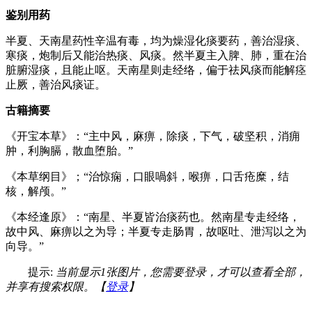
鉴别用药
半夏、天南星药性辛温有毒，均为燥湿化痰要药，善治湿痰、
寒痰，炮制后又能治热痰、风痰。然半夏主入脾、肺，重在治
脏腑湿痰，且能止呕。天南星则走经络，偏于祛风痰而能解痉
止厥，善治风痰证。
古籍摘要
《开宝本草》：“主中风，麻痹，除痰，下气，破坚积，消痈
肿，利胸膈，散血堕胎。”
《本草纲目》；“治惊痫，口眼喎斜，喉痹，口舌疮糜，结
核，解颅。”
《本经逢原》：“南星、半夏皆治痰药也。然南星专走经络，
故中风、麻痹以之为导；半夏专走肠胃，故呕吐、泄泻以之为
向导。”
提示:
当前显示1张图片，您需要登录，才可以查看全部，
并享有搜索权限。【
登录
】
…… …… ……