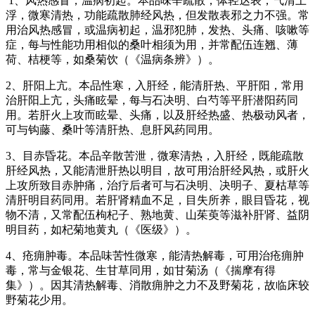
1、风热感冒，温病初起。本品味辛疏散，体轻达表，气清上
浮，微寒清热，功能疏散肺经风热，但发散表邪之力不强。常
用治风热感冒，或温病初起，温邪犯肺，发热、头痛、咳嗽等
症，每与性能功用相似的桑叶相须为用，并常配伍连翘、薄
荷、桔梗等，如桑菊饮（《温病条辨》）。
2、肝阳上亢。本品性寒，入肝经，能清肝热、平肝阳，常用
治肝阳上亢，头痛眩晕，每与石决明、白芍等平肝潜阳药同
用。若肝火上攻而眩晕、头痛，以及肝经热盛、热极动风者，
可与钩藤、桑叶等清肝热、息肝风药同用。
3、目赤昏花。本品辛散苦泄，微寒清热，入肝经，既能疏散
肝经风热，又能清泄肝热以明目，故可用治肝经风热，或肝火
上攻所致目赤肿痛，治疗后者可与石决明、决明子、夏枯草等
清肝明目药同用。若肝肾精血不足，目失所养，眼目昏花，视
物不清，又常配伍枸杞子、熟地黄、山茱萸等滋补肝肾、益阴
明目药，如杞菊地黄丸（《医级》）。
4、疮痈肿毒。本品味苦性微寒，能清热解毒，可用治疮痈肿
毒，常与金银花、生甘草同用，如甘菊汤（《揣摩有得
集》）。因其清热解毒、消散痈肿之力不及野菊花，故临床较
野菊花少用。