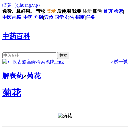
岐黄
（qihuang.vip）
免费、且好用。
请您
登录
后使用
我要
注册
账号
首页
|
检索
|
中医古籍
中药
|
方剂
|
穴位
|
国学
公告
|
指南
|
任务
中药百科
>试一试
中医古籍高级检索系统上线！
解表药
»
菊花
菊花