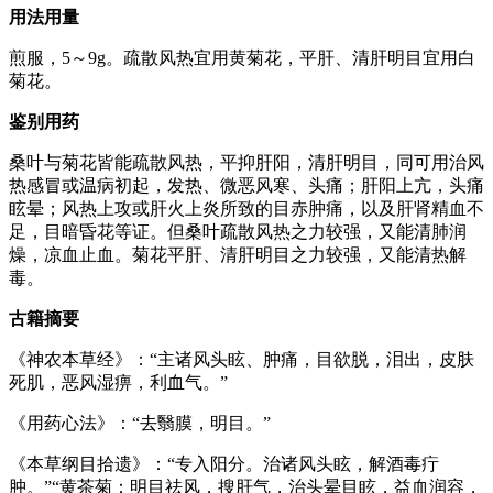
用法用量
煎服，5～9g。疏散风热宜用黄菊花，平肝、清肝明目宜用白
菊花。
鉴别用药
桑叶与菊花皆能疏散风热，平抑肝阳，清肝明目，同可用治风
热感冒或温病初起，发热、微恶风寒、头痛；肝阳上亢，头痛
眩晕；风热上攻或肝火上炎所致的目赤肿痛，以及肝肾精血不
足，目暗昏花等证。但桑叶疏散风热之力较强，又能清肺润
燥，凉血止血。菊花平肝、清肝明目之力较强，又能清热解
毒。
古籍摘要
《神农本草经》：“主诸风头眩、肿痛，目欲脱，泪出，皮肤
死肌，恶风湿痹，利血气。”
《用药心法》：“去翳膜，明目。”
《本草纲目拾遗》：“专入阳分。治诸风头眩，解酒毒疔
肿。”“黄茶菊：明目祛风，搜肝气，治头晕目眩，益血润容，