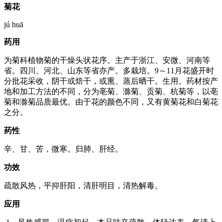
菊花
jú huā
药用
为菊科植物菊的干燥头状花序。主产于浙江、安微、河南等
省。四川、河北、山东等省亦产。多栽培。9～11月花盛开时
分批花采收，阴干或焙干，或熏、蒸后晒干。生用。药材按产
地和加工方法的不同，分为亳菊、滁菊、贡菊、杭菊等，以亳
菊和滁菊品质最优。由于花的颜色不同，又有黄菊花和白菊花
之分。
药性
辛、甘、苦，微寒。归肺、肝经。
功效
疏散风热，平抑肝阳，清肝明目，清热解毒。
应用