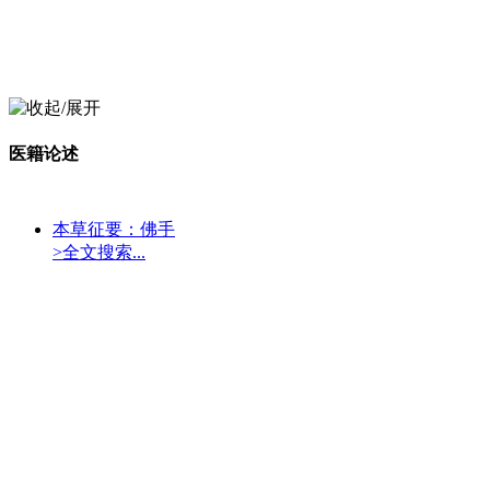
医籍论述
本草征要：佛手
>全文搜索...