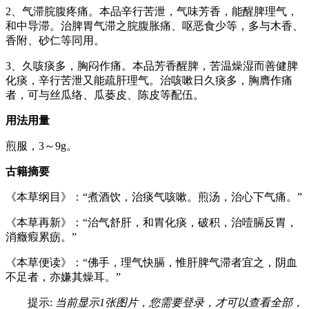
2、气滞脘腹疼痛。本品辛行苦泄，气味芳香，能醒脾理气，
和中导滞。治脾胃气滞之脘腹胀痛、呕恶食少等，多与木香、
香附、砂仁等同用。
3、久咳痰多，胸闷作痛。本品芳香醒脾，苦温燥湿而善健脾
化痰，辛行苦泄又能疏肝理气。治咳嗽日久痰多，胸膺作痛
者，可与丝瓜络、瓜蒌皮、陈皮等配伍。
用法用量
煎服，3～9g。
古籍摘要
《本草纲目》：“煮酒饮，治痰气咳嗽。煎汤，治心下气痛。”
《本草再新》：“治气舒肝，和胃化痰，破积，治噎膈反胃，
消癥瘕累疬。”
《本草便读》：“佛手，理气快膈，惟肝脾气滞者宜之，阴血
不足者，亦嫌其燥耳。”
提示:
当前显示1张图片，您需要登录，才可以查看全部，