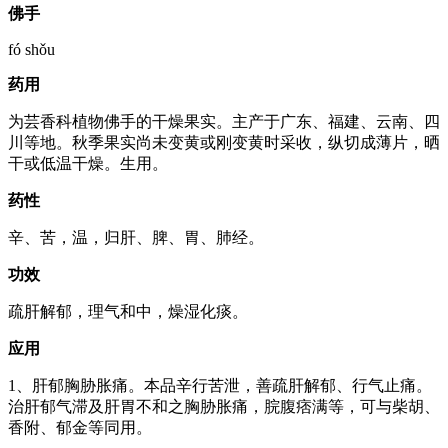
佛手
fó shǒu
药用
为芸香科植物佛手的干燥果实。主产于广东、福建、云南、四
川等地。秋季果实尚未变黄或刚变黄时采收，纵切成薄片，晒
干或低温干燥。生用。
药性
辛、苦，温，归肝、脾、胃、肺经。
功效
疏肝解郁，理气和中，燥湿化痰。
应用
1、肝郁胸胁胀痛。本品辛行苦泄，善疏肝解郁、行气止痛。
治肝郁气滞及肝胃不和之胸胁胀痛，脘腹痞满等，可与柴胡、
香附、郁金等同用。