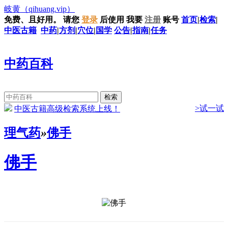
岐黄
（qihuang.vip）
免费、且好用。
请您
登录
后使用
我要
注册
账号
首页
|
检索
|
中医古籍
中药
|
方剂
|
穴位
|
国学
公告
|
指南
|
任务
中药百科
>试一试
中医古籍高级检索系统上线！
理气药
»
佛手
佛手