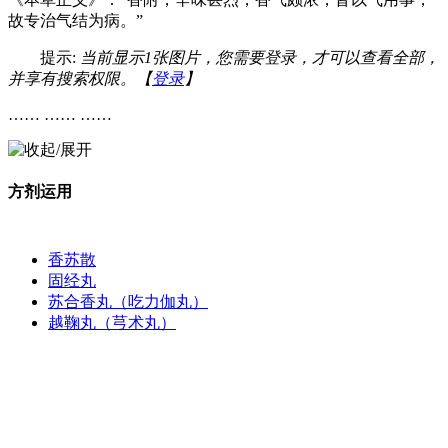
故专治气结为病。”
提示:
当前显示1张图片，您需要登录，才可以查看全部，
并享有搜索权限。【
登录
】
…… …… ……
方剂运用
香苏散
固经丸
苏合香丸（吃力伽丸）
越鞠丸（芎术丸）