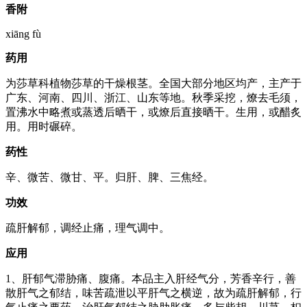
香附
xiāng fù
药用
为莎草科植物莎草的干燥根茎。全国大部分地区均产，主产于
广东、河南、四川、浙江、山东等地。秋季采挖，燎去毛须，
置沸水中略煮或蒸透后晒干，或燎后直接晒干。生用，或醋炙
用。用时碾碎。
药性
辛、微苦、微甘、平。归肝、脾、三焦经。
功效
疏肝解郁，调经止痛，理气调中。
应用
1、肝郁气滞胁痛、腹痛。本品主入肝经气分，芳香辛行，善
散肝气之郁结，味苦疏泄以平肝气之横逆，故为疏肝解郁，行