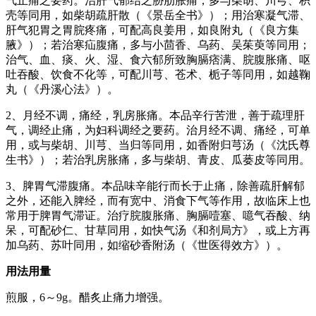
气止痛之要药。治肝气郁结之胁肋胀痛，多与柴胡、川芎、枳
壳等同用，如柴胡疏肝散（《景岳全书》）；用治寒凝气滞、
肝气犯胃之胃脘疼痛，可配高良姜用，如良附丸（《良方集
腋》）；若治寒疝腹痛，多与小茴香、乌药、吴茱萸等同用；
治气、血、痰、火、湿、食六郁所致胸膈痞满、脘腹胀痛、呕
吐吞酸、饮食不化等，可配川芎、苍术、栀子等同用，如越鞠
丸（《丹溪心法》）。
2、月经不调，痛经，乳房胀痛。本品辛行苦泄，善于疏理肝
气，调经止痛，为妇科调经之要药。治月经不调、痛经，可单
用，或与柴胡、川芎、当归等同用，如香附归芎汤（《沈氏尊
生书》）；若治乳房胀痛，多与柴胡、青皮、瓜蒌皮等同用。
3、脾胃气滞腹痛。本品味辛能行而长于止痛，除善疏肝解郁
之外，还能入脾经，而有宽中、消食下气等作用，故临床上也
常用于脾胃气滞证。治疗脘腹胀痛、胸膈噎塞、噫气吞酸、纳
呆，可配砂仁、甘草同用，如快气汤《和剂局方》，或上方再
加乌药、苏叶同用，如缩砂香附汤（《世医得效方》）。
用法用量
煎服，6～9g。醋炙止痛力增强。