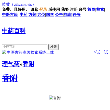
岐黄
（qihuang.vip）
免费、且好用。
请您
登录
后使用
我要
注册
账号
首页
|
检索
|
中医古籍
中药
|
方剂
|
穴位
|
国学
公告
|
指南
|
任务
中药百科
>试一试
中医古籍高级检索系统上线！
理气药
»
香附
香附