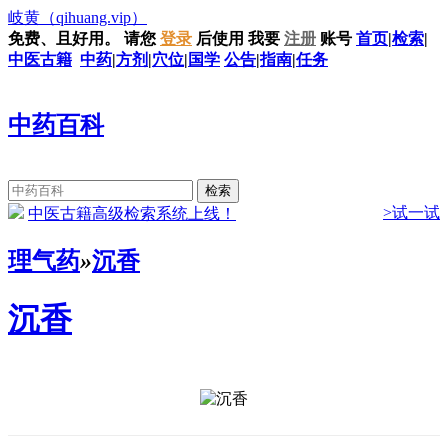
岐黄
（qihuang.vip）
免费、且好用。
请您
登录
后使用
我要
注册
账号
首页
|
检索
|
中医古籍
中药
|
方剂
|
穴位
|
国学
公告
|
指南
|
任务
中药百科
>试一试
中医古籍高级检索系统上线！
理气药
»
沉香
沉香