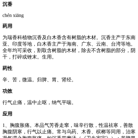
沉香
chén xiāng
药用
为瑞香科植物沉香及白木香含有树脂的木材。沉香主产于东南
亚、印度等地，白木香主产于海南、广东、云南、台湾等地。
全年均可采收，割取含树脂的木材，除去不含树脂的部分，阴
干，打碎或锉末。生用。
药性
辛、苦，微温。归脾、胃、肾经。
功效
行气止痛，温中止呕，纳气平喘。
应用
1、胸腹胀痛。本品气芳香走窜，味辛行散，性温祛寒，善散
胸腹阴寒，行气以止痛。常与乌药、木香、槟榔等同用，治寒