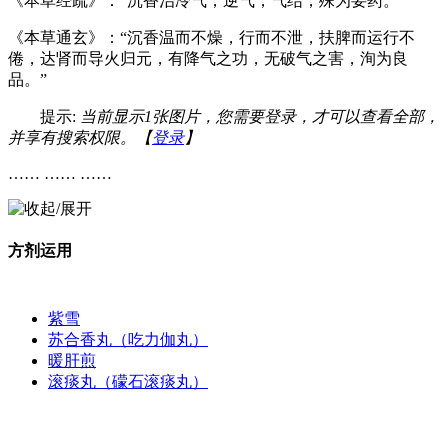
《本草经疏》：“沉香治冷气，逆气，气结，殊为要药。”
《本草通玄》：“沉香温而不燥，行而不泄，扶脾而运行不
倦，达肾而导火归元，有降气之功，无破气之害，洵为良
品。”
提示:
当前显示1张图片，您需要登录，才可以查看全部，
并享有搜索权限。【
登录
】
…… …… ……
方剂运用
紫雪
苏合香丸（吃力伽丸）
暖肝煎
滚痰丸（礞石滚痰丸）