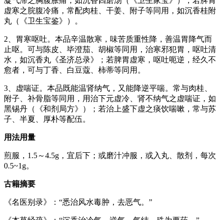
凝气滞之胸腹胀痛，如沉香四磨汤（《卫生家宝》）；若脾胃
虚寒之脘腹冷痛，常配肉桂、干姜、附子等同用，如沉香桂附
丸（《卫生宝鉴》）。
2、胃寒呕吐。本品辛温散寒，味苦质重性降，善温胃降气而
止呕。可与陈皮、毕澄茄、胡椒等同用，治寒邪犯胃，呕吐清
水，如沉香丸《圣济总录》；若脾胃虚寒，呕吐呃逆，经久不
愈者，可与丁香、白豆蔻、柿蒂等同用。
3、虚喘证。本品既能温肾纳气，又能降逆平喘。常与肉桂、
附子、补骨脂等同用，用治下元虚冷、肾不纳气之虚喘证，如
黑锡丹（《和剂局方》）；若治上盛下虚之痰饮喘嗽，常与苏
子、半夏、厚朴等配伍。
用法用量
煎服，1.5～4.5g，宜后下；或磨汁冲服，或入丸、散剂，每次
0.5~1g。
古籍摘要
《名医别录》：“悉治风水毒肿，去恶气。”