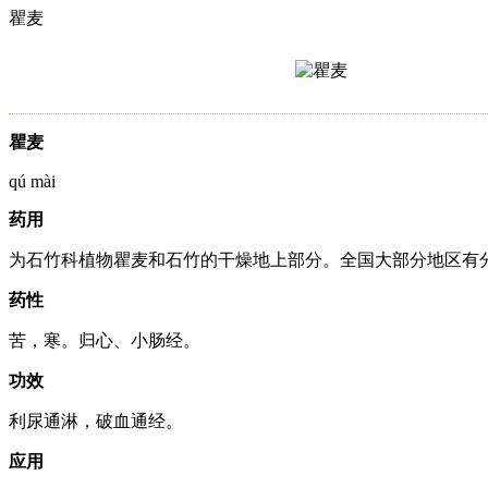
瞿麦
瞿麦
qú mài
药用
为石竹科植物瞿麦和石竹的干燥地上部分。全国大部分地区有
药性
苦，寒。归心、小肠经。
功效
利尿通淋，破血通经。
应用