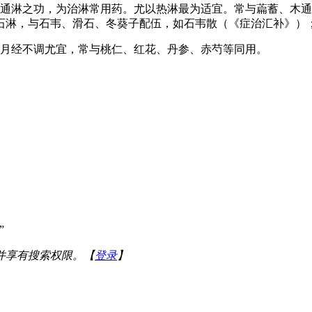
尿通淋之功，为治淋常用药。尤以热淋最为适宜。常与萹蓄、木
石淋，与石韦、滑石、冬葵子配伍，如石韦散（《症治汇补》）
或月经不调尤宜，常与桃仁、红花、丹参、赤芍等同用。
”
并享有搜索权限。【
登录
】