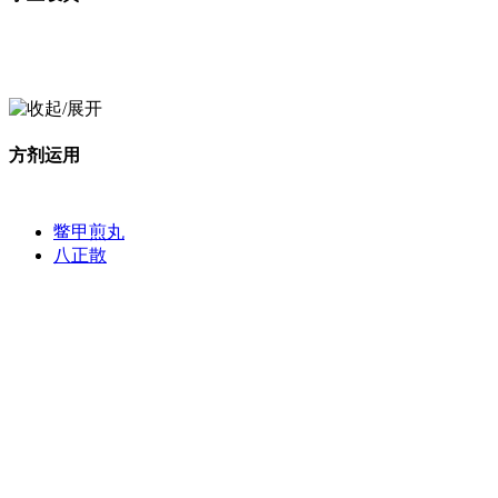
方剂运用
鳖甲煎丸
八正散