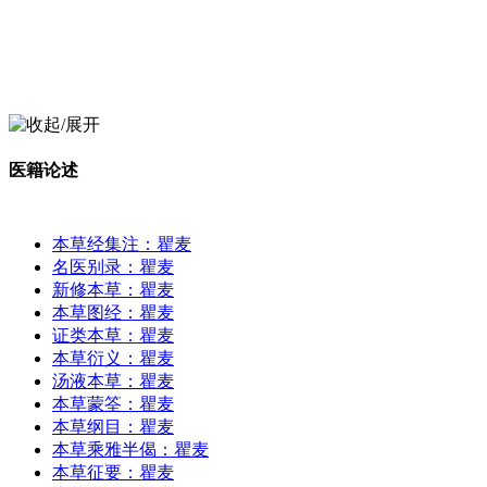
医籍论述
本草经集注：瞿麦
名医别录：瞿麦
新修本草：瞿麦
本草图经：瞿麦
证类本草：瞿麦
本草衍义：瞿麦
汤液本草：瞿麦
本草蒙筌：瞿麦
本草纲目：瞿麦
本草乘雅半偈：瞿麦
本草征要：瞿麦