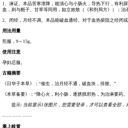
1、淋证。本品苦寒泄降，能清心与小肠火，导热下行，有利
血，则与栀子、甘草等同用，如立效散（《和剂局方》）；治
2、闭经，月经不调。本品能破血通经。对于血热瘀阻之经闭
用法用量
煎服，9～15g。
使用注意
孕妇忌服。
古籍摘要
《日华子本草》：“催生，治月经不通，破血块，排脓。”
《本草备要》：“降心火，利小肠，逐膀胱邪热，为治淋要药。
提示:
当前显示1张图片，您需要登录，才可以查看全部，
…… …… ……
掌上岐黄