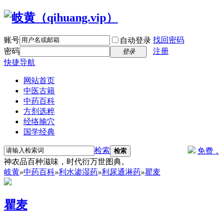
账号
找回密码
自动登录
密码
注册
登录
快捷导航
网站首页
中医古籍
中药百科
方剂选粹
经络腧穴
国学经典
检索
免费
检索
神农品百种滋味，时代衍万世图典。
岐黄
»
中药百科
»
利水渗湿药
»
利尿通淋药
»
瞿麦
瞿麦