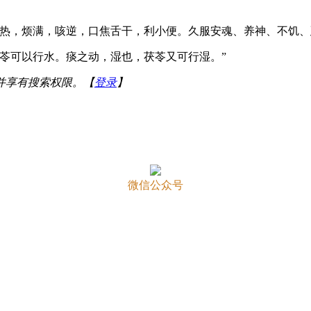
热，烦满，咳逆，口焦舌干，利小便。久服安魂、养神、不饥、
苓可以行水。痰之动，湿也，茯苓又可行湿。”
并享有搜索权限。【
登录
】
微信公众号