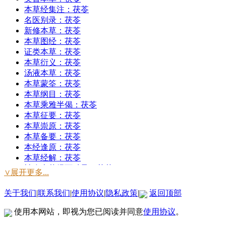
五皮散
本草经集注：茯苓
苓桂术甘汤
名医别录：茯苓
真武汤
新修本草：茯苓
实脾散
本草图经：茯苓
独活寄生汤
证类本草：茯苓
二陈汤
本草衍义：茯苓
温胆汤
汤液本草：茯苓
茯苓丸（治痰茯苓丸）
本草蒙筌：茯苓
清气化痰丸
本草纲目：茯苓
贝母瓜蒌散
本草乘雅半偈：茯苓
苓甘五味姜辛汤
本草征要：茯苓
半夏白术天麻汤
本草崇原：茯苓
定痫丸
本草备要：茯苓
保和丸
本经逢原：茯苓
枳实导滞丸
本草经解：茯苓
健脾丸
神农本草经百种录：茯苓
∨展开更多...
枳实消痞丸（失笑丸）
本草从新：茯苓
葛花解酲汤
神农本草经读：茯苓
关于我们
|
联系我们
|
使用协议
|
隐私政策
|
返回顶部
本草分经：茯苓
本草分经：茯苓
使用本网站，即视为您已阅读并同意
使用协议
。
本草分经：茯苓