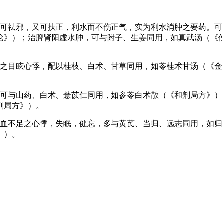
既可祛邪，又可扶正，利水而不伤正气，实为利水消肿之要药。
论》）；治脾肾阳虚水肿，可与附子、生姜同用，如真武汤（《
饮之目眩心悸，配以桂枝、白术、甘草同用，如苓桂术甘汤（《
，可与山药、白术、薏苡仁同用，如参苓白术散（《和剂局方》
剂局方》）。
气血不足之心悸，失眠，健忘，多与黄芪、当归、远志同用，如
》）。