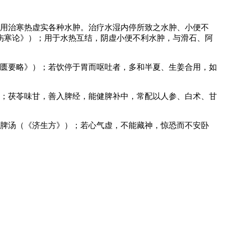
可用治寒热虚实各种水肿。治疗水湿内停所致之水肿、小便不
伤寒论》）；用于水热互结，阴虚小便不利水肿，与滑石、阿
金匮要略》）；若饮停于胃而呕吐者，多和半夏、生姜合用，如
）；茯苓味甘，善入脾经，能健脾补中，常配以人参、白术、甘
归脾汤（《济生方》）；若心气虚，不能藏神，惊恐而不安卧