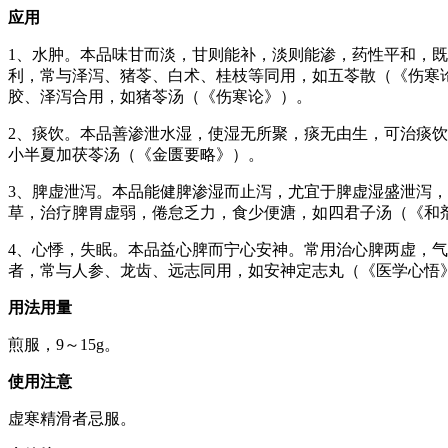
应用
1、水肿。本品味甘而淡，甘则能补，淡则能渗，药性平和，
利，常与泽泻、猪苓、白术、桂枝等同用，如五苓散（《伤寒
胶、泽泻合用，如猪苓汤（《伤寒论》）。
2、痰饮。本品善渗泄水湿，使湿无所聚，痰无由生，可治痰
小半夏加茯苓汤（《金匮要略》）。
3、脾虚泄泻。本品能健脾渗湿而止泻，尤宜于脾虚湿盛泄泻
草，治疗脾胃虚弱，倦怠乏力，食少便溏，如四君子汤（《和
4、心悸，失眠。本品益心脾而宁心安神。常用治心脾两虚，
者，常与人参、龙齿、远志同用，如安神定志丸（《医学心悟
用法用量
煎服，9～15g。
使用注意
虚寒精滑者忌服。