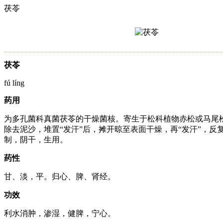
茯苓
茯苓
fú líng
药用
为多孔菌科真菌茯苓的干燥菌核。寄生于松科植物赤松或马尾松
除去泥沙，堆置“发汗”后，摊开晾至表面干燥，再“发汗”，
制，阴干，生用。
药性
甘、淡，平。归心、脾、肾经。
功效
利水消肿，渗湿，健脾，宁心。