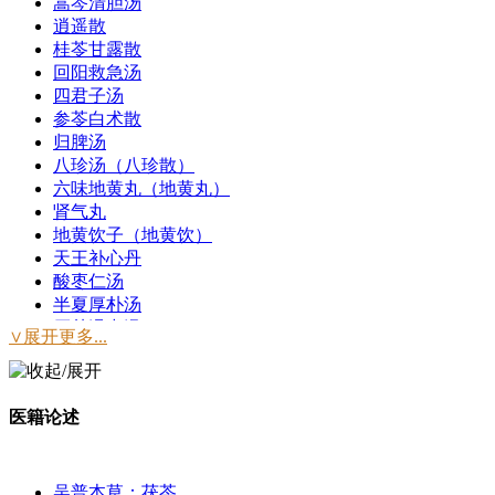
蒿芩清胆汤
逍遥散
桂苓甘露散
回阳救急汤
四君子汤
参苓白术散
归脾汤
八珍汤（八珍散）
六味地黄丸（地黄丸）
肾气丸
地黄饮子（地黄饮）
天王补心丹
酸枣仁汤
半夏厚朴汤
厚朴温中汤
∨展开更多...
暖肝煎
桂枝茯苓丸
大秦艽汤
医籍论述
杏苏散
藿香正气散
五苓散
猪苓汤
吴普本草：茯苓