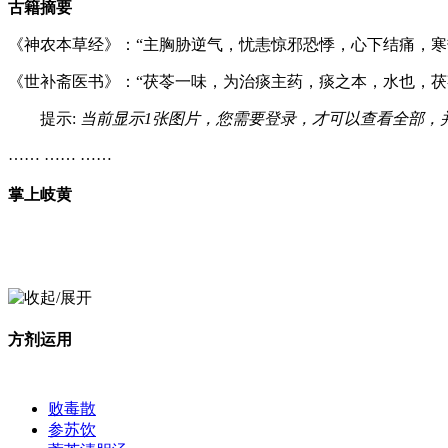
古籍摘要
《神农本草经》：“主胸胁逆气，忧恚惊邪恐悸，心下结痛，寒
《世补斋医书》：“茯苓一味，为治痰主药，痰之本，水也，茯
提示:
当前显示1张图片，您需要登录，才可以查看全部，
…… …… ……
掌上岐黄
方剂运用
败毒散
参苏饮