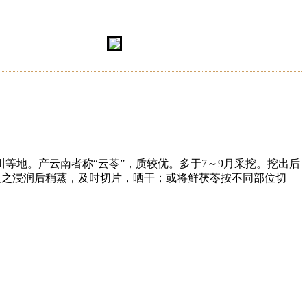
等地。产云南者称“云苓”，质较优。多于7～9月采挖。挖出后
。取之浸润后稍蒸，及时切片，晒干；或将鲜茯苓按不同部位切