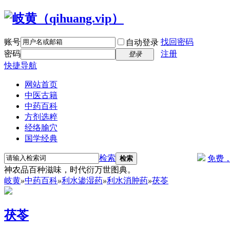
账号
找回密码
自动登录
密码
注册
登录
快捷导航
网站首页
中医古籍
中药百科
方剂选粹
经络腧穴
国学经典
检索
免费
检索
神农品百种滋味，时代衍万世图典。
岐黄
»
中药百科
»
利水渗湿药
»
利水消肿药
»
茯苓
茯苓