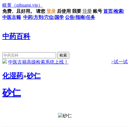
岐黄
（qihuang.vip）
免费、且好用。
请您
登录
后使用
我要
注册
账号
首页
|
检索
|
中医古籍
中药
|
方剂
|
穴位
|
国学
公告
|
指南
|
任务
中药百科
>试一试
中医古籍高级检索系统上线！
化湿药
»
砂仁
砂仁