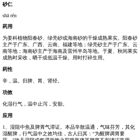
砂仁
shā rén
药用
为姜科植物阳春砂、绿壳砂或海南砂的干燥成熟果实。阳春砂
主产于广东、广西、云南、福建等地；绿壳砂主产于广东、云
南等地；海南砂主产于海南及雷州半岛等地。于夏、秋间果实
成熟时采收，晒干或低温干燥。用时打碎生用。
药性
辛，温。归脾、胃、肾经。
功效
化湿行气，温中止泻，安胎。
应用
1、湿阻中焦及脾胃气滞证。本品辛散温通，气味芬芳，其化
湿醒脾，行气温中之效均佳，古人曰其：“为醒脾调胃要