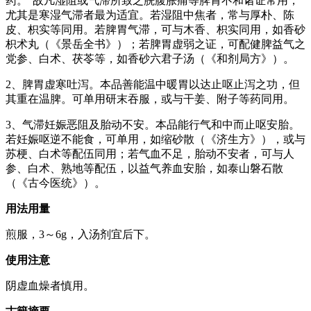
药。”故凡湿阻或气滞所致之脘腹胀痛等脾胃不和诸证常用，
尤其是寒湿气滞者最为适宜。若湿阻中焦者，常与厚朴、陈
皮、枳实等同用。若脾胃气滞，可与木香、枳实同用，如香砂
枳术丸（《景岳全书》）；若脾胃虚弱之证，可配健脾益气之
党参、白术、茯苓等，如香砂六君子汤（《和剂局方》）。
2、脾胃虚寒吐泻。本品善能温中暖胃以达止呕止泻之功，但
其重在温脾。可单用研末吞服，或与干姜、附子等药同用。
3、气滞妊娠恶阻及胎动不安。本品能行气和中而止呕安胎。
若妊娠呕逆不能食，可单用，如缩砂散（《济生方》），或与
苏梗、白术等配伍同用；若气血不足，胎动不安者，可与人
参、白术、熟地等配伍，以益气养血安胎，如泰山磐石散
（《古今医统》）。
用法用量
煎服，3～6g，入汤剂宜后下。
使用注意
阴虚血燥者慎用。