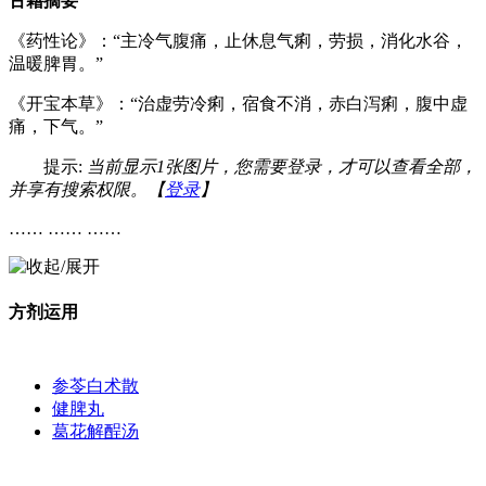
古籍摘要
《药性论》：“主冷气腹痛，止休息气痢，劳损，消化水谷，
温暖脾胃。”
《开宝本草》：“治虚劳冷痢，宿食不消，赤白泻痢，腹中虚
痛，下气。”
提示:
当前显示1张图片，您需要登录，才可以查看全部，
并享有搜索权限。【
登录
】
…… …… ……
方剂运用
参苓白术散
健脾丸
葛花解酲汤