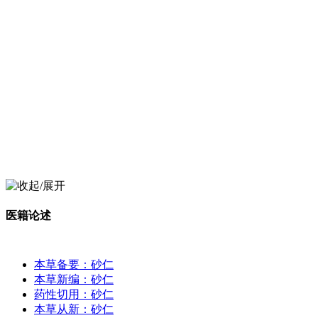
医籍论述
本草备要：砂仁
本草新编：砂仁
药性切用：砂仁
本草从新：砂仁