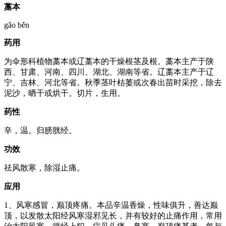
藁本
gǎo běn
药用
为伞形科植物藁本或辽藁本的干燥根茎及根。藁本主产于陕
西、甘肃、河南、四川、湖北、湖南等省。辽藁本主产于辽
宁、吉林、河北等省。秋季茎叶枯萎或次春出苗时采挖，除去
泥沙，晒干或烘干。切片，生用。
药性
辛，温。归膀胱经。
功效
祛风散寒，除湿止痛。
应用
1、风寒感冒，巅顶疼痛。本品辛温香燥，性味俱升，善达巅
顶，以发散太阳经风寒湿邪见长，并有较好的止痛作用，常用