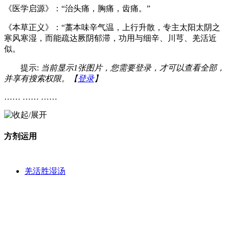
《医学启源》：“治头痛，胸痛，齿痛。”
《本草正义》：“藁本味辛气温，上行升散，专主太阳太阴之
寒风寒湿，而能疏达厥阴郁滞，功用与细辛、川芎、羌活近
似。
提示:
当前显示1张图片，您需要登录，才可以查看全部，
并享有搜索权限。【
登录
】
…… …… ……
方剂运用
羌活胜湿汤