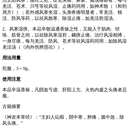
治太阳风寒，循经上犯，症见头痛、鼻塞、巅顶痛甚者，每与
羌活、苍术、川芎等祛风湿、止痛药同用，如神术散（《和剂
局方》）；若外感风寒夹湿，头身疼痛明显者，常羌活、独
活、防风等药，以祛风散寒、除湿止痛，如羌活胜湿汤。
2、风寒湿痹。本品辛散温通香燥之性，又能入于肌肉、经
络、筋骨之间，以祛除风寒湿邪，蠲痹止痛。治疗风湿相搏，
一身尽痛，每与羌活、防风、苍术等祛风湿药同用，如除风湿
羌活汤（《内外伤辨惑论》）。
用法用量
煎服，3～9g。
使用注意
本品辛温香燥，凡阴血亏虚、肝阳上亢、火热内盛之头痛者忌
服。
古籍摘要
《神农本草经》：“主妇人疝瘕，阴中寒，肿痛，腹中急，除
风头痛。”