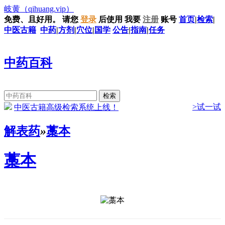
岐黄
（qihuang.vip）
免费、且好用。
请您
登录
后使用
我要
注册
账号
首页
|
检索
|
中医古籍
中药
|
方剂
|
穴位
|
国学
公告
|
指南
|
任务
中药百科
>试一试
中医古籍高级检索系统上线！
解表药
»
藁本
藁本