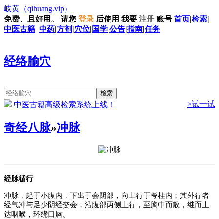
岐黄
（qihuang.vip）
免费、且好用。
请您
登录
后使用
我要
注册
账号
首页
|
检索
|
中医古籍
中药
|
方剂
|
穴位
|
国学
公告
|
指南
|
任务
经络腧穴
>试一试
中医古籍高级检索系统上线！
奇经八脉
»
冲脉
经脉循行
冲脉，起于小腹内，下出于会阴部，向上行于脊柱内；其外行者
经气冲与足少阴经交会，沿腹部两侧上行，至胸中而散，继而上
达咽喉，环绕口唇。