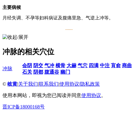
主要病候
月经失调、不孕等妇科病证及腹痛里急、气逆上冲等。
......
冲脉的相关穴位
会阴
阴交
气冲
横骨
大赫
气穴
四满
中注
肓俞
商曲
冲脉
石关
阴都
腹通谷
幽门
©
岐黄
|
关于我们
|
联系我们
|
使用协议
|
隐私政策
使用本网站，即视为您已阅读并同意
使用协议
。
晋ICP备18000168号