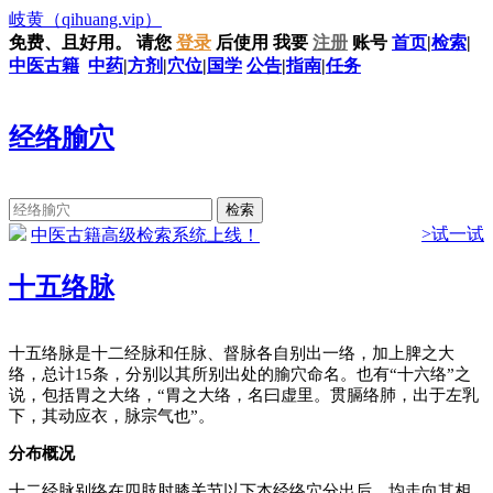
岐黄
（qihuang.vip）
免费、且好用。
请您
登录
后使用
我要
注册
账号
首页
|
检索
|
中医古籍
中药
|
方剂
|
穴位
|
国学
公告
|
指南
|
任务
经络腧穴
>试一试
中医古籍高级检索系统上线！
十五络脉
十五络脉是十二经脉和任脉、督脉各自别出一络，加上脾之大
络，总计15条，分别以其所别出处的腧穴命名。也有“十六络”之
说，包括胃之大络，“胃之大络，名曰虚里。贯膈络肺，出于左乳
下，其动应衣，脉宗气也”。
分布概况
十二经脉别络在四肢肘膝关节以下本经络穴分出后，均走向其相