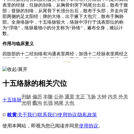
表里的经脉；任脉的别络，从胸骨剑突下鸠尾分出后，散布于腹
部；督脉的别络，从尾骨下长强分出后，散布于头部，并走向背
部两侧的足太阳经；脾的大络，出于腋下大包穴，散布于胸胁
部。全身络脉中，十五络脉较大，络脉中浮行于浅表部位的称
为“浮络”，络脉最细小的分支称为“孙络”，遍布全身，难以计
数。
作用与临床意义
四肢部的十二经别络有沟通表里两经，加强十二经脉表里两经之
间联系的作用。其中阴经络脉走向阳经，阳经络脉走向阴经，阴
......
阳经的络脉相互交通连接。
十五络脉为大络，有统属全身浮络、血络、孙络以渗灌血液、营
养周身、贯通营卫的作用。根据络脉的分布特点，可以使十二经
十五络脉的相关穴位
脉气血由线状流行逐渐扩展为网状弥散。十二经的络穴部位，即
是各经络脉脉气的汇聚点和枢纽；任络、督络和脾之大络，沟通
列缺
偏历
丰隆
公孙
通里
支正
飞扬
大钟
内关
外关
了腹、背和身侧的经气，输布气血以濡养全身。孙络、浮络纵横
十五络脉
光明
蠡沟
长强
鸠尾
大包
交错，网络周身，行于外者为“阳络”，行于内者为“阴络”，内而
脏腑，外而五官九窍、四肢百骸，无处不到，输布气血以濡养全
©
岐黄
|
关于我们
|
联系我们
|
使用协议
|
隐私政策
身。《灵枢·本脏》记载：“经脉者，所以行血气而营阴阳，濡筋
骨，利关节者也。”循行于经脉中的营卫气血，正是通过络脉中布
使用本网站，即视为您已阅读并同意
使用协议
。
散全身的浮络、孙络而温养、濡润全身，维持人体正常生理功能
的。