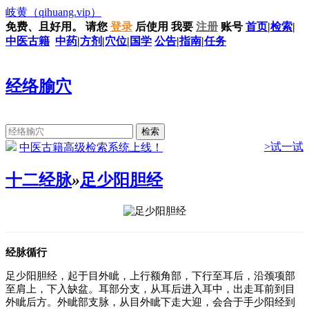
岐黄
（qihuang.vip）
免费、且好用。
请您
登录
后使用
我要
注册
账号
首页
|
检索
|
中医古籍
中药
|
方剂
|
穴位
|
国学
公告
|
指南
|
任务
经络腧穴
>试一试
中医古籍高级检索系统上线！
十二经脉
»
足少阳胆经
经脉循行
足少阳胆经，起于目外眦，上行额角部，下行至耳后，沿颈项部
至肩上，下入缺盆。耳部分支，从耳后进入耳中，出走耳前到目
外眦后方。外眦部支脉，从目外眦下走大迎，会合于手少阳经到