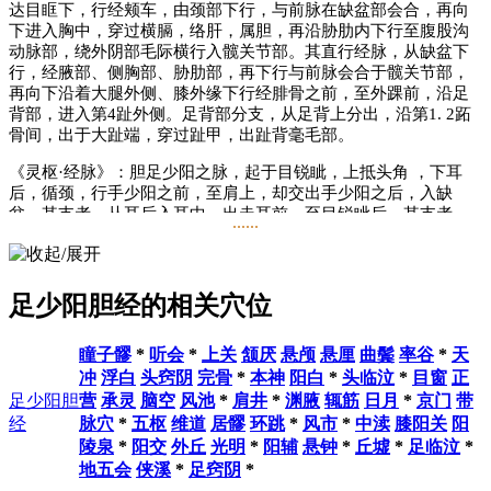
达目眶下，行经颊车，由颈部下行，与前脉在缺盆部会合，再向
下进入胸中，穿过横膈，络肝，属胆，再沿胁肋内下行至腹股沟
动脉部，绕外阴部毛际横行入髋关节部。其直行经脉，从缺盆下
行，经腋部、侧胸部、胁肋部，再下行与前脉会合于髋关节部，
再向下沿着大腿外侧、膝外缘下行经腓骨之前，至外踝前，沿足
背部，进入第4趾外侧。足背部分支，从足背上分出，沿第1. 2跖
骨间，出于大趾端，穿过趾甲，出趾背毫毛部。
《灵枢·经脉》：胆足少阳之脉，起于目锐眦，上抵头角 ，下耳
后，循颈，行手少阳之前，至肩上，却交出手少阳之后，入缺
盆。其支者，从耳后入耳中，出走耳前，至目锐眦后。其支者，
......
别锐眦，下大迎，合于手少阳，抵于 ，下加颊车 ，下颈，合缺
盆，以下胸中，贯膈，络肝，属胆，循胁里，出气街，绕毛际，
横入髀厌中。其直者，从缺盆下腋，循胸，过季胁，下合髀厌
中。以下循髀阳，出膝外廉，下外辅骨之前，直下抵绝骨之端，
足少阳胆经的相关穴位
下出外踝之前，循足跗上，入小指次指之间。其支者，别跗上，
入大指之间，循大指歧骨内，出其端，还贯爪甲，出三毛 。
瞳子髎
*
听会
*
上关
颔厌
悬颅
悬厘
曲鬓
率谷
*
天
主要病候
冲
浮白
头窍阴
完骨
*
本神
阳白
*
头临泣
*
目窗
正
足少阳胆
营
承灵
脑空
风池
*
肩井
*
渊腋
辄筋
日月
*
京门
带
口苦，目眩，疟疾，头痛，颔痛，目外眦痛，缺盆部肿痛，腋下
经
脉穴
*
五枢
维道
居髎
环跳
*
风市
*
中渎
膝阳关
阳
肿，胸、胁、股及下肢外侧痛，足外侧痛，足外侧发热等症。
陵泉
*
阳交
外丘
光明
*
阳辅
悬钟
*
丘墟
*
足临泣
*
地五会
侠溪
*
足窍阴
*
主治概要