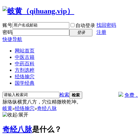
账号
找回密码
自动登录
密码
注册
登录
快捷导航
网站首页
中医古籍
中药百科
方剂选粹
经络腧穴
国学经典
检索
免费
检索
脉络纵横贯八方，穴位精微映乾坤。
岐黄
»
经络腧穴
»
奇经八脉
奇经八脉
是什么？