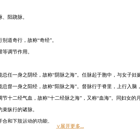
脉、阳跷脉。
别道奇行，故称“奇经”。
灌等调节作用。
总任一身之阴经，故称“阴脉之海”。任脉起于胞中，与女子妊娠
能总督一身之阳经，故称“阳脉之海”。督脉行于脊里，上行入脑
节十二经气血，故称“十二经脉之海”，又称“血海”。同妇女的
约束纵行的诸脉。
开合和下肢运动的功能。
∨展开更多...
”；阳维脉的功能是“维络诸阳”。