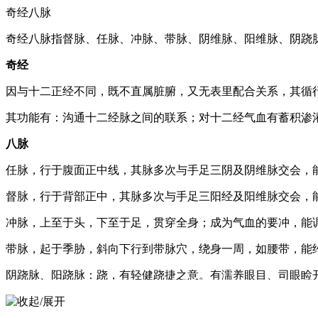
奇经八脉
奇经八脉指督脉、任脉、冲脉、带脉、阴维脉、阳维脉、阴跷
奇经
因与十二正经不同，既不直属脏腑，又无表里配合关系，其循行
其功能有：沟通十二经脉之间的联系；对十二经气血有蓄积渗
八脉
任脉，行于腹面正中线，其脉多次与手足三阴及阴维脉交会，能
督脉，行于背部正中，其脉多次与手足三阳经及阳维脉交会，
冲脉，上至于头，下至于足，贯穿全身；成为气血的要冲，能调
带脉，起于季胁，斜向下行到带脉穴，绕身一周，如腰带，能
阴跷脉、阳跷脉：跷，有轻健跷捷之意。有濡养眼目、司眼睑
阴维脉、阳维脉：维，有维系之意。阴维脉的功能是“维络诸阴