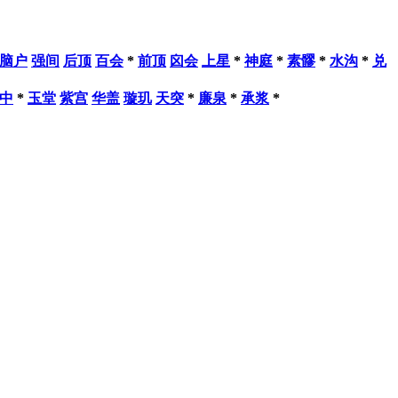
脑户
强间
后顶
百会
*
前顶
囟会
上星
*
神庭
*
素髎
*
水沟
*
兑
中
*
玉堂
紫宫
华盖
璇玑
天突
*
廉泉
*
承浆
*