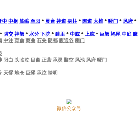
脊中
中枢
筋缩
至阳
*
灵台
神道
身柱
*
陶道
大椎
*
哑门
*
风府
*
*
阴交
神阙
*
水分
下脘
*
建里
*
中脘
*
上脘
*
巨阙
鸠尾
中庭
膻
满
中注
肓俞
商曲
石关
阴都
腹通谷
幽门
泉
神
阳白
头临泣
目窗
正营
承灵
脑空
风池
风府
哑门
骨
天髎
地仓
巨髎
承泣
睛明
微信公众号