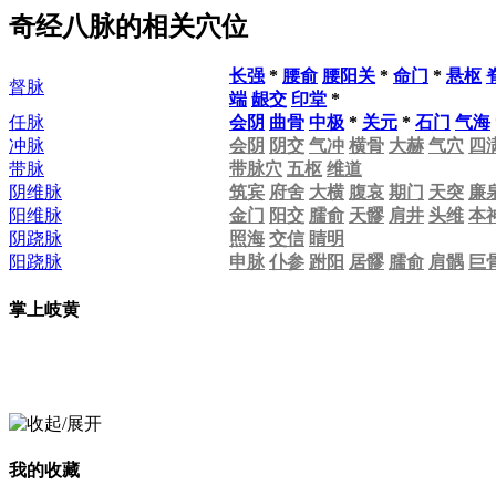
奇经八脉的相关穴位
长强
*
腰俞
腰阳关
*
命门
*
悬枢
督脉
端
龈交
印堂
*
任脉
会阴
曲骨
中极
*
关元
*
石门
气海
冲脉
会阴
阴交
气冲
横骨
大赫
气穴
四
带脉
带脉穴
五枢
维道
阴维脉
筑宾
府舍
大横
腹哀
期门
天突
廉
阳维脉
金门
阳交
臑俞
天髎
肩井
头维
本
阴跷脉
照海
交信
睛明
阳跷脉
申脉
仆参
跗阳
居髎
臑俞
肩髃
巨
掌上岐黄
我的收藏