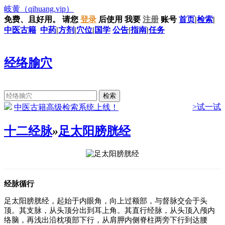
岐黄
（qihuang.vip）
免费、且好用。
请您
登录
后使用
我要
注册
账号
首页
|
检索
|
中医古籍
中药
|
方剂
|
穴位
|
国学
公告
|
指南
|
任务
经络腧穴
>试一试
中医古籍高级检索系统上线！
十二经脉
»
足太阳膀胱经
经脉循行
足太阳膀胱经，起始于内眼角，向上过额部，与督脉交会于头
顶。其支脉，从头顶分出到耳上角。其直行经脉，从头顶入颅内
络脑，再浅出沿枕项部下行，从肩胛内侧脊柱两旁下行到达腰