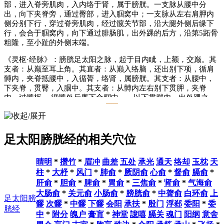
部，进入脊旁肌肉，入内络于肾，属于膀胱。一支脉从腰中分
出，向下夹脊旁，通过臀部，进入腘窝中；一支脉从左右肩胛内
侧分别下行，穿过脊旁肌肉，经过髋关节部，沿大腿外侧后缘下
行，会合于腘窝内，向下通过腓肠肌，出外踝的后方，沿第5跖骨
粗隆，至小趾的外侧末端。
《灵枢·经脉》：膀胱足太阳之脉，起于目内眦，上额，交巅。其
支者：从巅至耳上角。其直者：从巅入络脑，还出别下项，循肩
髆内，夹脊抵腰中，入循膂，络肾，属膀胱。其支者：从腰中，
下夹脊，贯臀，入腘中。其支者：从髆内左右别下贯胛，夹脊
内，过髀枢 ，循髀外后廉下合腘中——以下贯腨内，出外踝之
......
后，循京骨至小指外侧。
主要病候
足太阳膀胱经的相关穴位
小便不通，遗尿，癫狂，目痛，鼻塞多涕等，头痛以及项、背、
腰、臀部及下肢后侧本经循行部位疼痛。
睛明
*
攒竹
*
眉冲
曲差
五处
承光
通天
络却
玉枕
天
主治概要
柱
*
大杼
*
风门
*
肺俞
*
厥阴俞
心俞
*
督俞
膈俞
*
肝俞
*
胆俞
*
脾俞
*
胃俞
*
三焦俞
*
肾俞
*
气海俞
1、脏腑病证：十二脏腑及其相关组织器官病证。
大肠俞
*
关元俞
小肠俞
*
膀胱俞
*
中膂俞
白环俞
上
足太阳膀
2、神志病：癫、狂、痫等。
髎
次髎
*
中髎
下髎
会阳
承扶
*
殷门
浮郄
委阳
*
委
胱经
中
*
附分
魄户
膏肓
*
神堂
譩嘻
膈关
魂门
阳纲
意舍
3、头面五官病：头痛、鼻塞、鼻衄等。