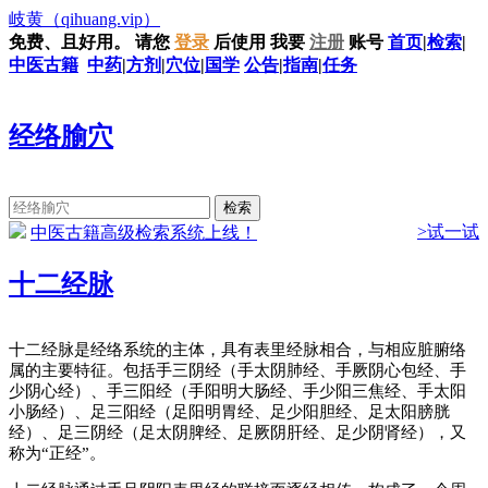
岐黄
（qihuang.vip）
免费、且好用。
请您
登录
后使用
我要
注册
账号
首页
|
检索
|
中医古籍
中药
|
方剂
|
穴位
|
国学
公告
|
指南
|
任务
经络腧穴
>试一试
中医古籍高级检索系统上线！
十二经脉
十二经脉是经络系统的主体，具有表里经脉相合，与相应脏腑络
属的主要特征。包括手三阴经（手太阴肺经、手厥阴心包经、手
少阴心经）、手三阳经（手阳明大肠经、手少阳三焦经、手太阳
小肠经）、足三阳经（足阳明胃经、足少阳胆经、足太阳膀胱
经）、足三阴经（足太阴脾经、足厥阴肝经、足少阴肾经），又
称为“正经”。