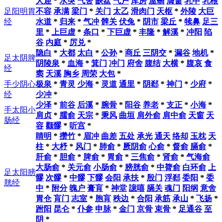
人迎
*
水突
气舍
缺盆
气户
库房
屋翳
膺窗
乳中
乳根
成六对"表里相合"的关系。其中，足太阳与足少阴为表里，足少阳
足阳明胃
不容
承满
梁门
*
关门
太乙
滑肉门
天枢
*
外陵
大巨
与足厥阴为表里，足阳明与足太阴为表里。手太阳与手少阴为表
经
水道
*
归来
*
气冲
髀关
伏兔
*
阴市
梁丘
*
犊鼻
足三
里，手少阳与手厥阴为表里，手阳明与手太阴为表里。
里
*
上巨虚
*
条口
*
下巨虚
*
丰隆
*
解溪
*
冲阳
陷
谷
内庭
*
厉兑
*
隐白
*
大都
太白
*
公孙
*
商丘
三阴交
*
漏谷
地机
*
足太阴脾
阴陵泉
*
血海
*
箕门
冲门
府舍
腹结
大横
*
腹哀
食
经
窦
天溪
胸乡
周荣
大包
*
手少阴心
极泉
*
青灵
少海
*
灵道
通里
*
阴郄
*
神门
*
少府
*
经
少冲
*
少泽
*
前谷
后溪
*
腕骨
*
阳谷
养老
*
支正
*
小海
*
手太阳小
肩贞
*
臑俞
天宗
*
秉风
曲垣
肩外俞
肩中俞
天窗
天
肠经
容
颧髎
*
听宫
*
睛明
*
攒竹
*
眉冲
曲差
五处
承光
通天
络却
玉枕
天
柱
*
大杼
*
风门
*
肺俞
*
厥阴俞
心俞
*
督俞
膈俞
*
肝俞
*
胆俞
*
脾俞
*
胃俞
*
三焦俞
*
肾俞
*
气海俞
大肠俞
*
关元俞
小肠俞
*
膀胱俞
*
中膂俞
白环俞
上
足太阳膀
髎
次髎
*
中髎
下髎
会阳
承扶
*
殷门
浮郄
委阳
*
委
胱经
中
*
附分
魄户
膏肓
*
神堂
譩嘻
膈关
魂门
阳纲
意舍
胃仓
肓门
志室
*
胞肓
秩边
*
合阳
承筋
承山
*
飞扬
*
跗阳
昆仑
*
仆参
申脉
*
金门
京骨
束骨
*
足通谷
至
阴
*