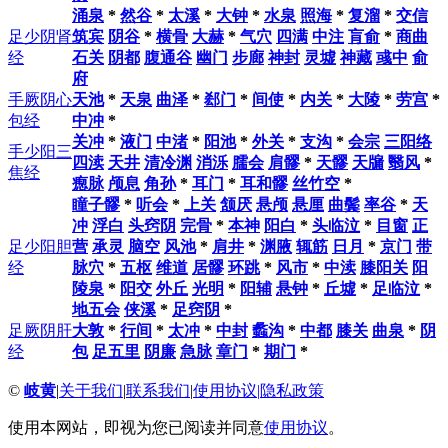
涌泉
*
然谷
*
太溪
*
大钟
*
水泉
照海
*
复溜
*
交信
足少阴肾
筑宾
阴谷
*
横骨
大赫
*
气穴
四满
中注
肓俞
*
商曲
经
石关
阴都
腹通谷
幽门
步廊
神封
灵墟
神藏
彧中
俞
府
手厥阴心
天池
*
天泉
曲泽
*
郄门
*
间使
*
内关
*
大陵
*
劳宫
*
包经
中冲
*
关冲
*
液门
中渚
*
阳池
*
外关
*
支沟
*
会宗
三阳络
手少阳三
四渎
天井
清冷渊
消泺
臑会
肩髎
*
天髎
天牖
翳风
*
焦经
瘛脉
颅息
角孙
*
耳门
*
耳和髎
丝竹空
*
瞳子髎
*
听会
*
上关
颔厌
悬颅
悬厘
曲鬓
率谷
*
天
冲
浮白
头窍阴
完骨
*
本神
阳白
*
头临泣
*
目窗
正
足少阳胆
营
承灵
脑空
风池
*
肩井
*
渊腋
辄筋
日月
*
京门
带
经
脉穴
*
五枢
维道
居髎
环跳
*
风市
*
中渎
膝阳关
阳
陵泉
*
阳交
外丘
光明
*
阳辅
悬钟
*
丘墟
*
足临泣
*
地五会
侠溪
*
足窍阴
*
足厥阴肝
大敦
*
行间
*
太冲
*
中封
蠡沟
*
中都
膝关
曲泉
*
阴
经
包
足五里
阴廉
急脉
章门
*
期门
*
©
岐黄
|
关于我们
|
联系我们
|
使用协议
|
隐私政策
使用本网站，即视为您已阅读并同意
使用协议
。