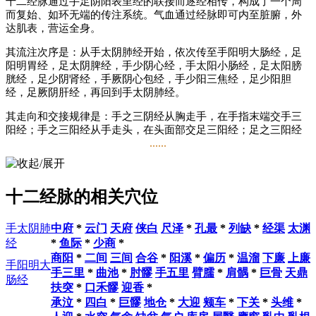
十二经脉通过手足阴阳表里经的联接而逐经相传，构成了一个周
而复始、如环无端的传注系统。气血通过经脉即可内至脏腑，外
达肌表，营运全身。
其流注次序是：从手太阴肺经开始，依次传至手阳明大肠经，足
阳明胃经，足太阴脾经，手少阴心经，手太阳小肠经，足太阳膀
胱经，足少阴肾经，手厥阴心包经，手少阳三焦经，足少阳胆
经，足厥阴肝经，再回到手太阴肺经。
其走向和交接规律是：手之三阴经从胸走手，在手指末端交手三
阳经；手之三阳经从手走头，在头面部交足三阳经；足之三阳经
......
从头走足，在足趾末端交足三阴经；足之三阴经从足走腹，在胸
腹腔交手三阴经。
其在体表的循行分布规律是：凡属六脏（心、肝、脾、肺、肾和
十二经脉的相关穴位
心包）的阴经分布于四肢的内侧和胸腹部，其中分布于上肢内侧
的为手三阴经，分布于下肢内侧的为足三阴经。凡属六腑（胆、
胃、大肠、小肠、膀胱和三焦）的阳经，多循行于四肢外侧、头
手太阴肺
中府
*
云门
天府
侠白
尺泽
*
孔最
*
列缺
*
经渠
太渊
面和腰背部，其中分布于上肢外侧的为手三阳经，分布于下肢外
经
*
鱼际
*
少商
*
侧的为足三阳经。手足三阳经的排列顺序是："阳明"在前，"少
商阳
*
二间
三间
合谷
*
阳溪
*
偏历
*
温溜
下廉
上廉
阳"居中，"太阳"在后；手足三阴经的排列顺序是："太阴"在
手阳明大
手三里
*
曲池
*
肘髎
手五里
臂臑
*
肩髃
*
巨骨
天鼎
前，"厥阴"在中，"少阴"在后（内踝上八寸以下为"厥阴"在前，"太
肠经
扶突
*
口禾髎
迎香
*
阴"在中，"少阴"在后）。
承泣
*
四白
*
巨髎
地仓
*
大迎
颊车
*
下关
*
头维
*
其表里关系是：手足三阴、三阳，通过经别和别络互相沟通，组