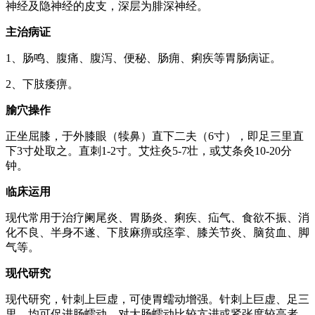
神经及隐神经的皮支，深层为腓深神经。
主治病证
1、肠鸣、腹痛、腹泻、便秘、肠痈、痢疾等胃肠病证。
2、下肢痿痹。
腧穴操作
正坐屈膝，于外膝眼（犊鼻）直下二夫（6寸），即足三里直
下3寸处取之。直刺1-2寸。艾炷灸5-7壮，或艾条灸10-20分
钟。
临床运用
现代常用于治疗阑尾炎、胃肠炎、痢疾、疝气、食欲不振、消
化不良、半身不遂、下肢麻痹或痉挛、膝关节炎、脑贫血、脚
气等。
现代研究
现代研究，针刺上巨虚，可使胃蠕动增强。针刺上巨虚、足三
里，均可促进肠蠕动，对大肠蠕动比较亢进或紧张度较高者，