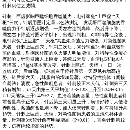
针刺则使之减弱。
针刺上巨虚影响巨噬细胞吞噬能力，电针家兔“上巨虚”“天
枢”三次，针后用墨汁定量比色法测定，发现肝巨噬细胞的吞
噬能力于针后逐步增强，一周左右达到高峰，然后升下降，二
周左右下降至对照水平以下，出现抑制相。对非特异性免疫，
电针家兔“上巨虚”、“天枢”其血浆杀菌活力增强。对急性菌痢
患者，针刺上巨虚穴，针刺二次后，30分钟至3小时血浆较针
前的血浆，对痢疾杆菌的杀灭能力明显增强。对特异性免疫亦
有影响，针刺健康人上巨虚，连续12天后，血清IgG和IgA均
有增高，但IgM基本无改变。针刺上巨虚、天枢（一日一次，
连续3天）后血清β、γ球蛋白于停针后第一天即见有增高趋
势。针后第六天，γ球蛋白的增加显著。对特异性抗体（间接
血凝法）滴度，急性菌痢息者，针前较正常人低，针刺第三天
稍有增加，5-7天由第三天平均值1:93±1.98上升至1:349±3.15，
7-12天继续上升1:425±2.7。血清溶菌酶含量，急性菌荆患者针
前含量高于正常人，针后第三天明显上升，病情好转，大便培
养阴性，溶菌酶含量则下降，如大便未转阴者，则有持续升高
趋势。针刺上巨虚、天枢，对急性菌瘌患者的血清总补体含
量，针刺第3天较针前有明显增高（P<0.01），直至针刺第12
天，仍有继续增髙的趋势。