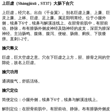
上巨虚（Shàngjùxū，ST37）大肠下合穴
上巨虚，经穴名。出自《千金翼》。别名巨虚上廉、上廉、巨
灵上廉、上林、巨虚、足上廉。属足阳明胃经。位于小腿外
侧，犊鼻下6寸，犊鼻与解溪连线上。在胫骨前肌中，有胫前
动、静脉，布有腓肠外侧皮神经及隐神经的皮支，深层为腓深
神经。主治肠鸣、腹痛、腹泻、便秘、肠痈、痢疾、下肢痿
痹。直刺1-2寸。
腧穴释义
巨虚，巨大空虚之意。穴在下巨虚之上方，胫、腓骨之间的空
隙处，故名上巨虚。
腧穴功用
通调腹气，舒筋活络。
腧穴定位
简便定位：小腿外侧，犊鼻下6寸，犊鼻与解溪连线上。
解剖定位：在胫骨前肌中。有胫前动、静脉。布有腓肠外侧皮