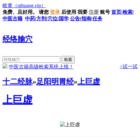
岐黄
（qihuang.vip）
免费、且好用。
请您
登录
后使用
我要
注册
账号
首页
|
检索
|
中医古籍
中药
|
方剂
|
穴位
|
国学
公告
|
指南
|
任务
经络腧穴
>试一试
中医古籍高级检索系统上线！
十二经脉
»
足阳明胃经
»
上巨虚
上巨虚