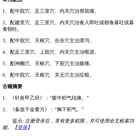
1、配中脘穴、足三里穴、内关穴治胃脘痛。
2、配建里穴、足三里穴、内关穴治食入即吐或朝食暮吐或暮
食朝吐。
3、配中脘穴、天枢穴、合谷穴主治泄泻。
4、配足三里穴、上脘穴、内关穴主治呃逆。
5、配神阙穴、天枢穴、下脘穴主治腹痛。
6、配中脘穴、天枢穴、关元穴主治症瘕。
古籍摘要
1、《针灸甲乙经》：“腹中积气结痛。”
2、《备急千金要方》：“胸下积气。”
提示:
注册登录后，享有更多权限，并可使用全文检索功
能。【
登录
】
…… …… ……