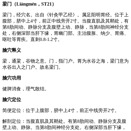
梁门（Liángmén，ST21）
梁门，经穴名。出自《针灸甲乙经》。属足阳明胃经。位于上
腹部，脐中上4寸，前正中线旁开2寸。当腹直肌及其鞘处，有
第8肋间动、静脉分支及腹壁上动、静脉，当第8肋间神经分支
处，右侧深部当肝下缘，胃幽门部。主治腹胀、纳少、胃痛、
呕吐等胃疾。直刺0.8-1.2寸。
腧穴释义
梁，通粱，谷物之意。门，指门户。胃为水谷之海，梁门意为
水谷出入之门户。故名梁门。
腧穴功用
健脾消食，理气散结。
腧穴定位
简便定位：位于上腹部，脐中上4寸，前正中线旁开2寸。
解剖定位：当腹直肌及其鞘处。有第8肋间动、静脉分支及腹
壁上动、静脉。当第8肋间神经分支处。右侧深部当肝下缘，