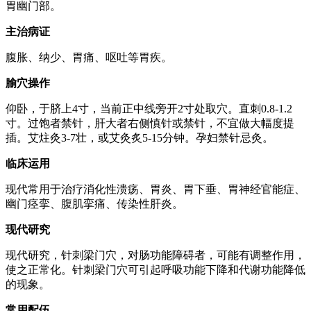
胃幽门部。
主治病证
腹胀、纳少、胃痛、呕吐等胃疾。
腧穴操作
仰卧，于脐上4寸，当前正中线旁开2寸处取穴。直刺0.8-1.2
寸。过饱者禁针，肝大者右侧慎针或禁针，不宜做大幅度提
插。艾炷灸3-7壮，或艾灸炙5-15分钟。孕妇禁针忌灸。
临床运用
现代常用于治疗消化性溃疡、胃炎、胃下垂、胃神经官能症、
幽门痉挛、腹肌挛痛、传染性肝炎。
现代研究
现代研究，针刺梁门穴，对肠功能障碍者，可能有调整作用，
使之正常化。针刺梁门穴可引起呼吸功能下降和代谢功能降低
的现象。
常用配伍