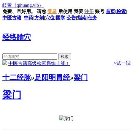
岐黄
（qihuang.vip）
免费、且好用。
请您
登录
后使用
我要
注册
账号
首页
|
检索
|
中医古籍
中药
|
方剂
|
穴位
|
国学
公告
|
指南
|
任务
经络腧穴
>试一试
中医古籍高级检索系统上线！
十二经脉
»
足阳明胃经
»
梁门
梁门