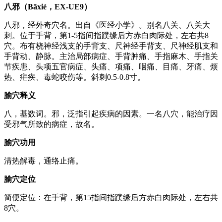
八邪（Bāxié，EX-UE9）
八邪，经外奇穴名。出自《医经小学》。别名八关、八关大
刺。位于手背，第1-5指间指蹼缘后方赤白肉际处，左右共8
穴。布有桡神经浅支的手背支、尺神经手背支、尺神经肌支和
手背动、静脉。主治局部病症、手背肿痛、手指麻木、手指关
节疾患、头项五官病症、头痛、项痛、咽痛、目痛、牙痛、烦
热、疟疾、毒蛇咬伤等。斜刺0.5-0.8寸。
腧穴释义
八，基数词。邪，泛指引起疾病的因素。一名八穴，能治疗因
受邪气所致的病症，故名。
腧穴功用
清热解毒，通络止痛。
腧穴定位
简便定位：在手背，第15指间指蹼缘后方赤白肉际处，左右共
8穴。