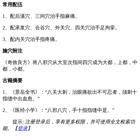
常用配伍
1、配后溪穴、三间穴治手指麻痛。
2、配承浆穴、合谷穴、外关穴、四关穴治手足拘挛。
3、配内关穴治手指疼痛。
腧穴附注
《奇效良方》将八邪穴从大至次指间四穴成为大都，上都，中
都，小都。
古籍摘要
1、《景岳全书》：“八关大刺，治眼痛欲出不可忍者，须刺十
指缝中出血愈。”
2、《医经小学》：“八邪八穴，手十指指缝中是。”
提示:
注册登录后，享有更多权限，并可使用全文检索功
能。【
登录
】
…… …… ……