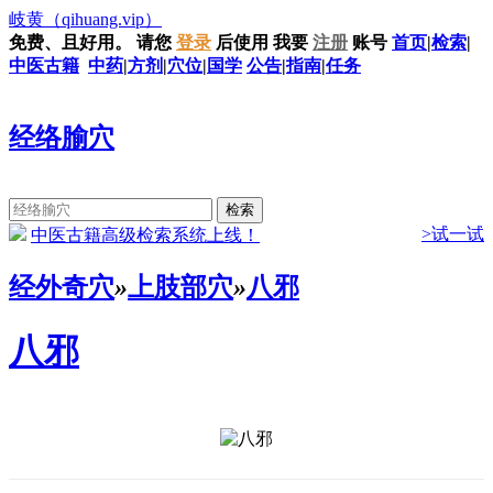
岐黄
（qihuang.vip）
免费、且好用。
请您
登录
后使用
我要
注册
账号
首页
|
检索
|
中医古籍
中药
|
方剂
|
穴位
|
国学
公告
|
指南
|
任务
经络腧穴
>试一试
中医古籍高级检索系统上线！
经外奇穴
»
上肢部穴
»
八邪
八邪