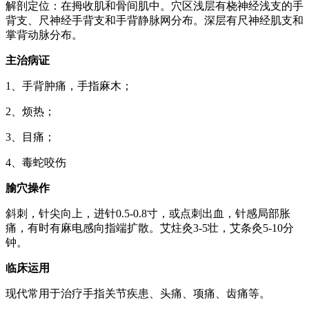
解剖定位：在拇收肌和骨间肌中。穴区浅层有桡神经浅支的手
背支、尺神经手背支和手背静脉网分布。深层有尺神经肌支和
掌背动脉分布。
主治病证
1、手背肿痛，手指麻木；
2、烦热；
3、目痛；
4、毒蛇咬伤
腧穴操作
斜刺，针尖向上，进针0.5-0.8寸，或点刺出血，针感局部胀
痛，有时有麻电感向指端扩散。艾炷灸3-5壮，艾条灸5-10分
钟。
临床运用
现代常用于治疗手指关节疾患、头痛、项痛、齿痛等。