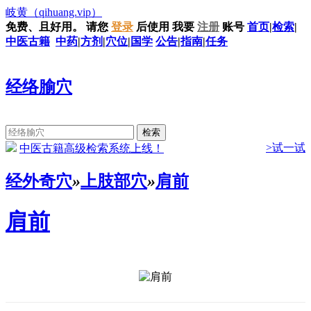
岐黄
（qihuang.vip）
免费、且好用。
请您
登录
后使用
我要
注册
账号
首页
|
检索
|
中医古籍
中药
|
方剂
|
穴位
|
国学
公告
|
指南
|
任务
经络腧穴
>试一试
中医古籍高级检索系统上线！
经外奇穴
»
上肢部穴
»
肩前
肩前