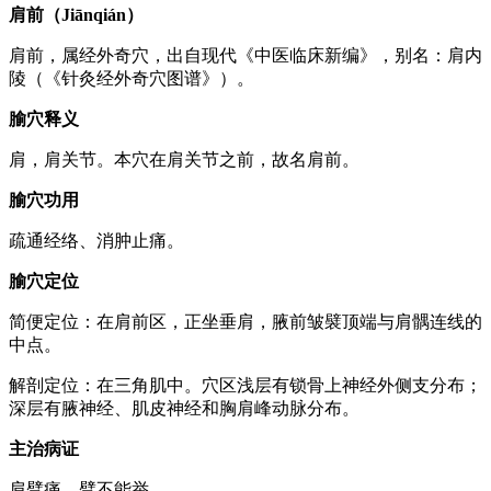
肩前（Jiānqián）
肩前，属经外奇穴，出自现代《中医临床新编》，别名：肩内
陵（《针灸经外奇穴图谱》）。
腧穴释义
肩，肩关节。本穴在肩关节之前，故名肩前。
腧穴功用
疏通经络、消肿止痛。
腧穴定位
简便定位：在肩前区，正坐垂肩，腋前皱襞顶端与肩髃连线的
中点。
解剖定位：在三角肌中。穴区浅层有锁骨上神经外侧支分布；
深层有腋神经、肌皮神经和胸肩峰动脉分布。
主治病证
肩臂痛，臂不能举。