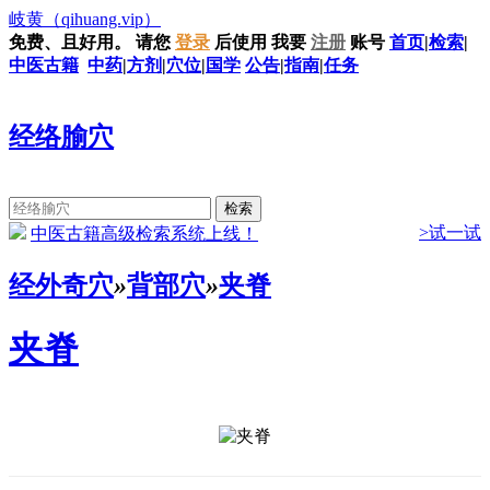
岐黄
（qihuang.vip）
免费、且好用。
请您
登录
后使用
我要
注册
账号
首页
|
检索
|
中医古籍
中药
|
方剂
|
穴位
|
国学
公告
|
指南
|
任务
经络腧穴
>试一试
中医古籍高级检索系统上线！
经外奇穴
»
背部穴
»
夹脊
夹脊