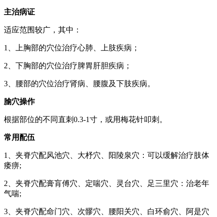
主治病证
适应范围较广，其中：
1、上胸部的穴位治疗心肺、上肢疾病；
2、下胸部的穴位治疗脾胃肝胆疾病；
3、腰部的穴位治疗肾病、腰腹及下肢疾病。
腧穴操作
根据部位的不同直刺0.3-1寸，或用梅花针叩刺。
常用配伍
1、夹脊穴配风池穴、大杼穴、阳陵泉穴：可以缓解治疗肢体
痿痹;
2、夹脊穴配膏肓傅穴、定喘穴、灵台穴、足三里穴：治老年
气喘;
3、夹脊穴配命门穴、次髎穴、腰阳关穴、白环俞穴、阿是穴