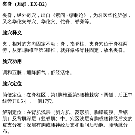
夹脊（Jiájǐ，EX-B2）
夹脊，经外奇穴，出自《素问 · 缪刺论》，为名医华佗所创，
又名华佗夹脊穴、华佗穴、佗脊、脊旁等。
腧穴释义
夹，相对的方向固定不动；脊，指脊柱。夹脊穴位于脊柱两
旁，从第1胸椎至第5腰椎，就好像将脊柱固定，故名夹脊。
腧穴功用
调和五脏，通降腑气，舒经活络。
腧穴定位
简便定位：在脊柱区，第1胸椎至第5腰椎棘突下两侧，后正中
线旁开0.5寸，一侧17穴。
解剖定位：在背肌浅层（斜方肌、菱形肌、胸腰筋膜、后锯
肌）及背肌深层（竖脊肌）中。穴区浅层有胸或腰神经后支的
皮支分布；深层有胸或腰神经后支和肋间后动脉、腰动脉分
布。