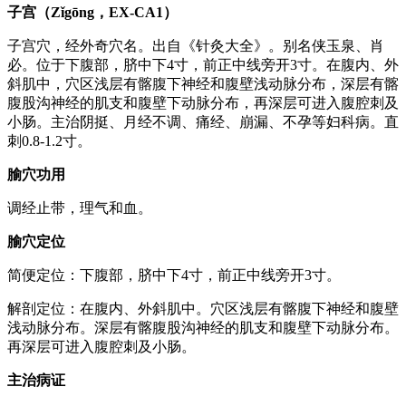
子宫（Zǐgōng，EX-CA1）
子宫穴，经外奇穴名。出自《针灸大全》。别名侠玉泉、肖
必。位于下腹部，脐中下4寸，前正中线旁开3寸。在腹内、外
斜肌中，穴区浅层有髂腹下神经和腹壁浅动脉分布，深层有髂
腹股沟神经的肌支和腹壁下动脉分布，再深层可进入腹腔刺及
小肠。主治阴挺、月经不调、痛经、崩漏、不孕等妇科病。直
刺0.8-1.2寸。
腧穴功用
调经止带，理气和血。
腧穴定位
简便定位：下腹部，脐中下4寸，前正中线旁开3寸。
解剖定位：在腹内、外斜肌中。穴区浅层有髂腹下神经和腹壁
浅动脉分布。深层有髂腹股沟神经的肌支和腹壁下动脉分布。
再深层可进入腹腔刺及小肠。
主治病证