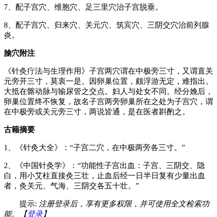
7、配子宫穴、维胞穴、足三里穴治子宫脱垂。
8、配子宫穴、归来穴、关元穴、筑宾穴、三阴交穴治前列腺
炎。
腧穴附注
《针灸疔法与生理作用》子宫两穴谓在中极旁三寸，又谓直关
元旁开三寸，莫衷一是。因卵巢位置，颇浮游无定，难指出。
大抵在髂动脉与输尿管之交点。妇人与处女不同。经分娩后，
卵巢位置终不恢复，故名子宫两旁卵巢所在之处为子宫穴，谓
在中极旁或关元旁三寸，两说皆通，是在医者斟酌之。
古籍摘要
1、《针灸大全》：“子宫二穴，在中极两旁各三寸。”
2、《中国针灸学》：“功能性子宫出血：子宫、三阴交、隐
白，用小艾柱直接灸三壮，止血后经一日半日复有少量出血
者，灸关元、气海、三阴交各五十壮。”
提示:
注册登录后，享有更多权限，并可使用全文检索功
能。【
登录
】