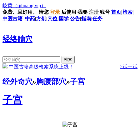
岐黄
（qihuang.vip）
免费、且好用。
请您
登录
后使用
我要
注册
账号
首页
|
检索
|
中医古籍
中药
|
方剂
|
穴位
|
国学
公告
|
指南
|
任务
经络腧穴
>试一试
中医古籍高级检索系统上线！
经外奇穴
»
胸腹部穴
»
子宫
子宫