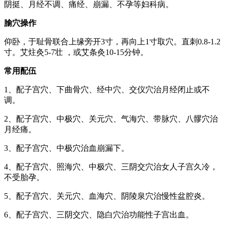
阴挺、月经不调、痛经、崩漏、不孕等妇科病。
腧穴操作
仰卧，于耻骨联合上缘旁开3寸，再向上1寸取穴。直刺0.8-1.2
寸。艾炷灸5-7壮 ，或艾条灸10-15分钟。
常用配伍
1、配子宫穴、下曲骨穴、经中穴、交仪穴治月经闭止或不
调。
2、配子宫穴、中极穴、关元穴、气海穴、带脉穴、八髎穴治
月经痛。
3、配子宫穴、中极穴治血崩漏下。
4、配子宫穴、照海穴、中极穴、三阴交穴治女人子宫久冷，
不受胎孕。
5、配子宫穴、关元穴、血海穴、阴陵泉穴治慢性盆腔炎。
6、配子宫穴、三阴交穴、隐白穴治功能性子宫出血。